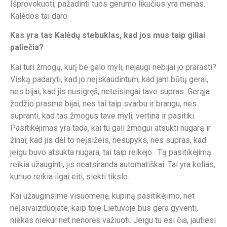
Išprovokuoti, pažadinti tuos gerumo likučius yra menas.
Kalėdos tai daro.
Kas yra tas Kalėdų stebuklas, kad jos mus taip giliai
paliečia?
Kai turi žmogų, kurį be galo myli, nejaugi nebijai jo prarasti?
Viską padaryti, kad jo neįskaudintum, kad jam būtų gerai,
nes bijai, kad jis nusigręš, neteisingai tave supras. Gerąja
žodžio prasme bijai, nes tai taip svarbu ir brangu, nes
supranti, kad tas žmogus tave myli, vertina ir pasitiki.
Pasitikėjimas yra tada, kai tu gali žmogui atsukti nugarą ir
žinai, kad jis dėl to neįsižeis, nesupyks, nes supras, kad
jeigu buvo atsukta nugara, tai taip reikėjo. Tą pasitikėjimą
reikia užauginti, jis neatsiranda automatiškai. Tai yra kelias,
kuriuo reikia ilgai eiti, siekti tikslo.
Kai užauginsime visuomenę, kupiną pasitikėjimo, net
neįsivaizduojate, kaip toje Lietuvoje bus gera gyventi,
niekas niekur net nenorės važiuoti. Jeigu tu esi čia, jautiesi