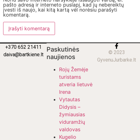
pašto adresą ir interneto puslapį, kad jų nebereiktų
įvesti iš naujo, kai kitą kartą vėl norėsiu parašyti
komentarą.
+370 652 21411
Paskutinės
© 2023
daiva@bartkiene.lt
naujienos
GyvenuJurbarke.lt
Rojų Žemėje
turistams
atveria lietuvė
Irena
Vytautas
Didysis –
žymiausias
viduramžių
valdovas
Kugelio