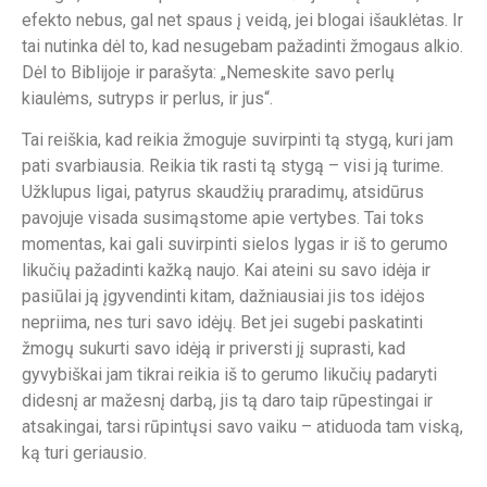
efekto nebus, gal net spaus į veidą, jei blogai išauklėtas. Ir
tai nutinka dėl to, kad nesugebam pažadinti žmogaus alkio.
Dėl to Biblijoje ir parašyta: „Nemeskite savo perlų
kiaulėms, sutryps ir perlus, ir jus“.
Tai reiškia, kad reikia žmoguje suvirpinti tą stygą, kuri jam
pati svarbiausia. Reikia tik rasti tą stygą – visi ją turime.
Užklupus ligai, patyrus skaudžių praradimų, atsidūrus
pavojuje visada susimąstome apie vertybes. Tai toks
momentas, kai gali suvirpinti sielos lygas ir iš to gerumo
likučių pažadinti kažką naujo. Kai ateini su savo idėja ir
pasiūlai ją įgyvendinti kitam, dažniausiai jis tos idėjos
nepriima, nes turi savo idėjų. Bet jei sugebi paskatinti
žmogų sukurti savo idėją ir priversti jį suprasti, kad
gyvybiškai jam tikrai reikia iš to gerumo likučių padaryti
didesnį ar mažesnį darbą, jis tą daro taip rūpestingai ir
atsakingai, tarsi rūpintųsi savo vaiku – atiduoda tam viską,
ką turi geriausio.