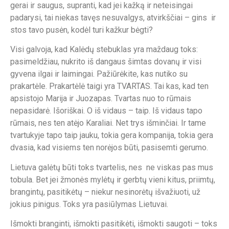
gerai ir saugus, supranti, kad jei kažką ir neteisingai
padarysi, tai niekas tavęs nesuvalgys, atvirkščiai – gins ir
stos tavo pusėn, kodėl turi kažkur bėgti?
Visi galvoja, kad Kalėdų stebuklas yra maždaug toks:
pasimeldžiau, nukrito iš dangaus šimtas dovanų ir visi
gyvena ilgai ir laimingai. Pažiūrėkite, kas nutiko su
prakartėle. Prakartėlė taigi yra TVARTAS. Tai kas, kad ten
apsistojo Marija ir Juozapas. Tvartas nuo to rūmais
nepasidarė. Išoriškai. O iš vidaus – taip. Iš vidaus tapo
rūmais, nes ten atėjo Karaliai. Net trys išminčiai. Ir tame
tvartukyje tapo taip jauku, tokia gera kompanija, tokia gera
dvasia, kad visiems ten norėjos būti, pasisemti gerumo.
Lietuva galėtų būti toks tvartelis, nes ne viskas pas mus
tobula. Bet jei žmonės mylėtų ir gerbtų vieni kitus, priimtų,
brangintų, pasitikėtų – niekur nesinorėtų išvažiuoti, už
jokius pinigus. Toks yra pasiūlymas Lietuvai.
Išmokti branginti, išmokti pasitikėti, išmokti saugoti – toks