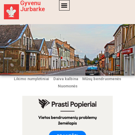
Gyvenu
Jurbarke
Pagrindinis
Valdžios kaina
Gyvenimas prie Nemuno
Likimo numylėtiniai
Daiva kalbina
Mūsų bendruomenės
Nuomonės