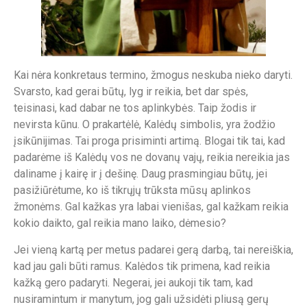
Kai nėra konkretaus termino, žmogus neskuba nieko daryti.
Svarsto, kad gerai būtų, lyg ir reikia, bet dar spės,
teisinasi, kad dabar ne tos aplinkybės. Taip žodis ir
nevirsta kūnu. O prakartėlė, Kalėdų simbolis, yra žodžio
įsikūnijimas. Tai proga prisiminti artimą. Blogai tik tai, kad
padarėme iš Kalėdų vos ne dovanų vajų, reikia nereikia jas
daliname į kairę ir į dešinę. Daug prasmingiau būtų, jei
pasižiūrėtume, ko iš tikrųjų trūksta mūsų aplinkos
žmonėms. Gal kažkas yra labai vienišas, gal kažkam reikia
kokio daikto, gal reikia mano laiko, dėmesio?
Jei vieną kartą per metus padarei gerą darbą, tai nereiškia,
kad jau gali būti ramus. Kalėdos tik primena, kad reikia
kažką gero padaryti. Negerai, jei aukoji tik tam, kad
nusiramintum ir manytum, jog gali užsidėti pliusą gerų