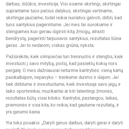
darbas, iššūkis, investicija. Visi esame skirtingi, skirtingai
suprantame tuos pačius dalykus, skirtingai vertiname,
skirtingai jaučiame, todėl reikia nuolatos galvoti, dirbti, kad
tuos santykius pagerintume. Jei mes tai suvokiame ir
stengiamės kuo geriau išgirsti kitą žmogų, atrasti
bendrystę, pagerinti tarpusavio santykius, rezultatas būna
geras. Jei to nedarom, viskas griūna, nyksta.
Pažiūrėkite, kiek olimpiečiai turi treniruotis ir stengtis, kiek
investuoti į savo mitybą, poilsį, kad pasiektų kokią nors
pergalę. O mes dažniausiai neturime kantrybės: vieną kartą
pasikalbėjom, nepavyko – trenkėme durims ir išėjom. Jei
tiek dirbtume ir investuotume, kiek investuoja savo jėgų ir
laiko sportininkai, muzikantai ar kiti talentingi žmonės,
rezultatas būtų visai kitoks. Kantrybė, pastangos, laikas,
priemonės ir visa kita, ko reikia, kad gautume rezultatą, ir
yra gerumo kaina.
Yra toks posakis: „Daryti gerus darbus, daryti gerai ir daryti