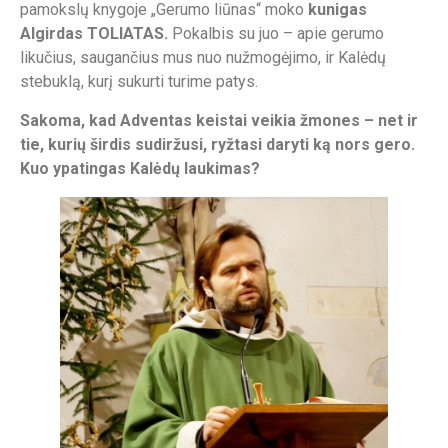
pamokslų knygoje „Gerumo liūnas“ moko
kunigas
Algirdas TOLIATAS.
Pokalbis su juo – apie gerumo
likučius, saugančius mus nuo nužmogėjimo, ir Kalėdų
stebuklą, kurį sukurti turime patys.
Sakoma, kad Adventas keistai veikia žmones – net ir
tie, kurių širdis sudiržusi, ryžtasi daryti ką nors gero.
Kuo ypatingas Kalėdų laukimas?