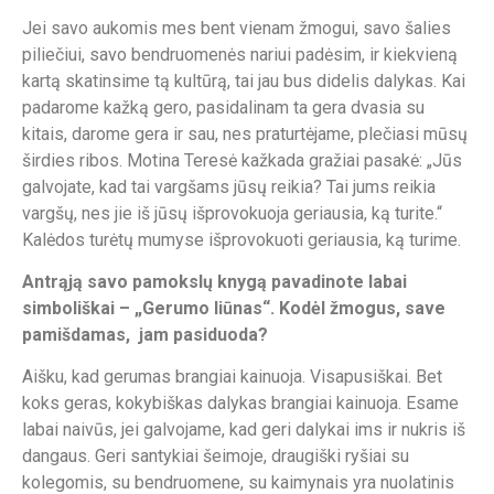
Jei savo aukomis mes bent vienam žmogui, savo šalies
piliečiui, savo bendruomenės nariui padėsim, ir kiekvieną
kartą skatinsime tą kultūrą, tai jau bus didelis dalykas. Kai
padarome kažką gero, pasidalinam ta gera dvasia su
kitais, darome gera ir sau, nes praturtėjame, plečiasi mūsų
širdies ribos. Motina Teresė kažkada gražiai pasakė: „Jūs
galvojate, kad tai vargšams jūsų reikia? Tai jums reikia
vargšų, nes jie iš jūsų išprovokuoja geriausia, ką turite.“
Kalėdos turėtų mumyse išprovokuoti geriausia, ką turime.
Antrąją savo pamokslų knygą pavadinote labai
simboliškai – „Gerumo liūnas“. Kodėl žmogus, save
pamišdamas, jam pasiduoda?
Aišku, kad gerumas brangiai kainuoja. Visapusiškai. Bet
koks geras, kokybiškas dalykas brangiai kainuoja. Esame
labai naivūs, jei galvojame, kad geri dalykai ims ir nukris iš
dangaus. Geri santykiai šeimoje, draugiški ryšiai su
kolegomis, su bendruomene, su kaimynais yra nuolatinis