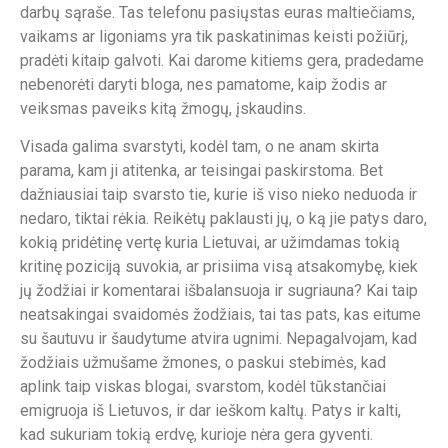
darbų sąraše. Tas telefonu pasiųstas euras maltiečiams,
vaikams ar ligoniams yra tik paskatinimas keisti požiūrį,
pradėti kitaip galvoti. Kai darome kitiems gera, pradedame
nebenorėti daryti bloga, nes pamatome, kaip žodis ar
veiksmas paveiks kitą žmogų, įskaudins.
Visada galima svarstyti, kodėl tam, o ne anam skirta
parama, kam ji atitenka, ar teisingai paskirstoma. Bet
dažniausiai taip svarsto tie, kurie iš viso nieko neduoda ir
nedaro, tiktai rėkia. Reikėtų paklausti jų, o ką jie patys daro,
kokią pridėtinę vertę kuria Lietuvai, ar užimdamas tokią
kritinę poziciją suvokia, ar prisiima visą atsakomybę, kiek
jų žodžiai ir komentarai išbalansuoja ir sugriauna? Kai taip
neatsakingai svaidomės žodžiais, tai tas pats, kas eitume
su šautuvu ir šaudytume atvira ugnimi. Nepagalvojam, kad
žodžiais užmušame žmones, o paskui stebimės, kad
aplink taip viskas blogai, svarstom, kodėl tūkstančiai
emigruoja iš Lietuvos, ir dar ieškom kaltų. Patys ir kalti,
kad sukuriam tokią erdvę, kurioje nėra gera gyventi.