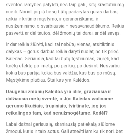
šventos ramybės patylėti, nes taip gali į kitą kraštutinumą
nueiti. Norint, jog iš tiesų būtų padarytas geras darbas,
reikia ir kritinio mąstymo, ir geranoriškumo, ir
nusižeminimo, o svarbiausia – nesavanaudiškumo. Reikia
pasverti, ar dėl tautos, dėl žmonių tai darai, ar dėl savęs.
Ir dar reikia žiūrėti, kad tai nebūtų vienas, atsitiktinis
dalykas – gerus darbus reikia daryti nuolat, ne tik prieš
Kalėdas. Geriausia, kad tai būtų tęstinumas, žiūrėti, kad
turėtų efektą po metų, po penkių, po dešimt. Nesvarbu,
kokia bus partija, kokia bus valdžia, kas bus po mūsų.
Mąstykime plačiau. Štai kas yra Kalėdos.
Daugeliui žmonių Kalėdos yra idilė, gražiausia ir
didžiausia metų šventė, o Jūs Kalėdas vadiname
gerumo likučiais, trupiniais, tvirtinate, jog jos
reikalingos tam, kad nenužmogėtume. Kodėl?
Labai dažnai geriausią, skaniausią patiekalą siūlome
žmogui, kuris ir taip sotus. Gali atnešti jam ką tik nori, bet