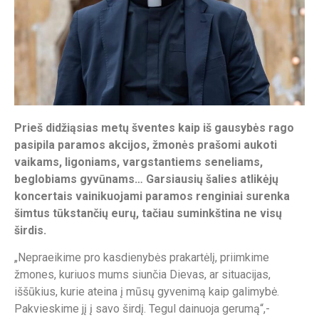
Prieš didžiąsias metų šventes kaip iš gausybės rago
pasipila paramos akcijos, žmonės prašomi aukoti
vaikams, ligoniams, vargstantiems seneliams,
beglobiams gyvūnams… Garsiausių šalies atlikėjų
koncertais vainikuojami paramos renginiai surenka
šimtus tūkstančių eurų, tačiau suminkština ne visų
širdis.
„Nepraeikime pro kasdienybės prakartėlį, priimkime
žmones, kuriuos mums siunčia Dievas, ar situacijas,
iššūkius, kurie ateina į mūsų gyvenimą kaip galimybė.
Pakvieskime jį į savo širdį. Tegul dainuoja gerumą“,-