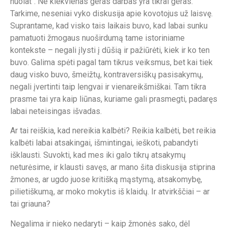
nuolat“. Ne kiekvienas geras darbas yra tikrai geras.
Tarkime, neseniai vyko diskusija apie kovotojus už laisvę.
Suprantame, kad visko tais laikais buvo, kad labai sunku
pamatuoti žmogaus nuoširdumą tame istoriniame
kontekste – negali įlysti į dūšią ir pažiūrėti, kiek ir ko ten
buvo. Galima spėti pagal tam tikrus veiksmus, bet kai tiek
daug visko buvo, šmeižtų, kontraversiškų pasisakymų,
negali įvertinti taip lengvai ir vienareikšmiškai. Tam tikra
prasme tai yra kaip liūnas, kuriame gali prasmegti, padaręs
labai neteisingas išvadas.
Ar tai reiškia, kad nereikia kalbėti? Reikia kalbėti, bet reikia
kalbėti labai atsakingai, išmintingai, ieškoti, pabandyti
išklausti. Suvokti, kad mes iki galo tikrų atsakymų
neturėsime, ir klausti savęs, ar mano šita diskusija stiprina
žmones, ar ugdo juose kritišką mąstymą, atsakomybę,
pilietiškumą, ar moko mokytis iš klaidų. Ir atvirkščiai – ar
tai griauna?
Negalima ir nieko nedaryti – kaip žmonės sako, dėl