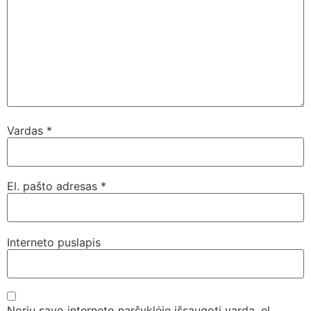
Vardas
*
El. pašto adresas
*
Interneto puslapis
Noriu savo interneto naršyklėje išsaugoti vardą, el.