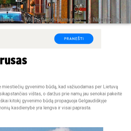
lbina
Mūsų bendruomenės
Nuomonės
irusas
 miestiečių gyvenimo būdą, kad važiuodamas per Lietuvą
sikapstančias vištas, o daržus prie namų jau senokai pakeitė
siškai kitokį gyvenimo būdą propaguoja Gelgaudiškyje
 žmonių kasdienybė yra lengva ir visai paprasta.