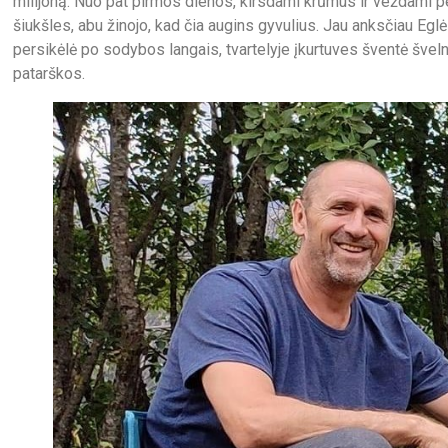
milijoną. Nuo pat pirmos dienos, kirsdami krūmus ir veždami 
šiukšles, abu žinojo, kad čia augins gyvulius. Jau anksčiau Eglė 
persikėlė po sodybos langais, tvartelyje įkurtuves šventė švel
patarškos.