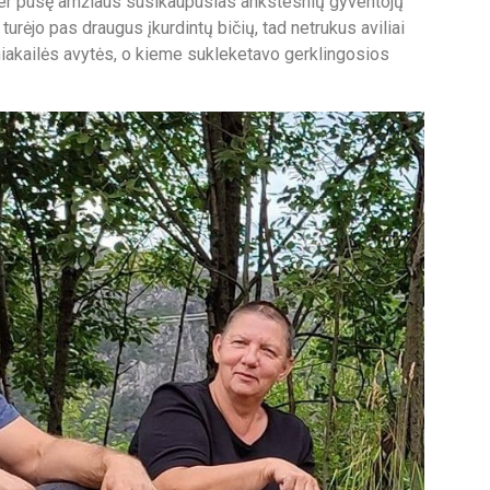
per pusę amžiaus susikaupusias ankstesnių gyventojų
turėjo pas draugus įkurdintų bičių, tad netrukus aviliai
niakailės avytės, o kieme sukleketavo gerklingosios