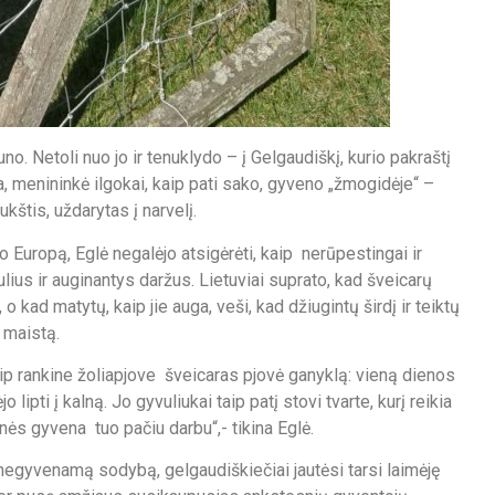
. Netoli nuo jo ir tenuklydo – į Gelgaudiškį, kurio pakraštį
a, menininkė ilgokai, kaip pati sako, gyveno „žmogidėje“ –
kštis, uždarytas į narvelį.
uropą, Eglė negalėjo atsigėrėti, kaip nerūpestingai ir
ulius ir auginantys daržus. Lietuviai suprato, kad šveicarų
o kad matytų, kaip jie auga, veši, kad džiugintų širdį ir teiktų
 maistą.
aip rankine žoliapjove šveicaras pjovė ganyklą: vieną dienos
 lipti į kalną. Jo gyvuliukai taip patį stovi tvarte, kurį reikia
s gyvena tuo pačiu darbu“,- tikina Eglė.
 negyvenamą sodybą, gelgaudiškiečiai jautėsi tarsi laimėję