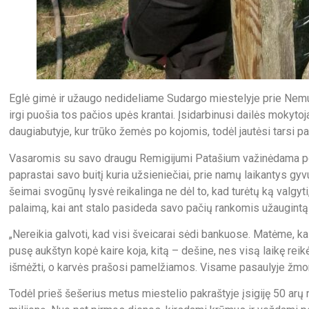
Eglė gimė ir užaugo nedideliame Sudargo miestelyje prie Nemuno
irgi puošia tos pačios upės krantai. Įsidarbinusi dailės mokytoj
daugiabutyje, kur trūko žemės po kojomis, todėl jautėsi tarsi pau
Vasaromis su savo draugu Remigijumi Patašium važinėdama po E
paprastai savo buitį kuria užsieniečiai, prie namų laikantys gyv
šeimai svogūnų lysvė reikalinga ne dėl to, kad turėtų ką valgyti, 
palaimą, kai ant stalo pasideda savo pačių rankomis užaugintą
„Nereikia galvoti, kad visi šveicarai sėdi bankuose. Matėme, k
pusę aukštyn kopė kaire koja, kitą – dešine, nes visą laikę reikėjo
išmėžti, o karvės prašosi pamelžiamos. Visame pasaulyje žmonė
Todėl prieš šešerius metus miestelio pakraštyje įsigiję 50 arų