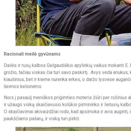
Racionali meilė gyvūnams
Dailės ir rusų kalbos Gelgaudiškio apylinkių vaikus mokanti E. D
grožio, tačiau viskas čia turi savo paskirtį. Avys veda ėriukus,
kiaušinius, bet ir kieme nurenka erkes, o daržo lysvėse auganč
šeimos kelionėms.
Nors į pasaulį meniškos prigimties moteris žiūri per rožinius a
ir užaugo viską skaičiavusio kolūkio pirmininko ir lietuvių kalb
O skaičiavimai akivaizdžiai rodo, kad apsimoka ir avis auginti, ir
paukščiams pašarų, ir viską turi pirkti.