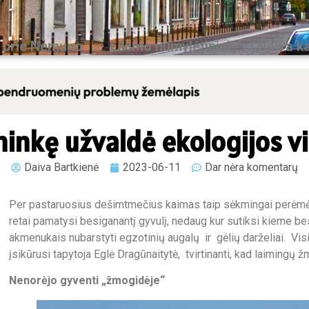
 prie Nemuno
Likimo numylėtiniai
Daiva ka
inkę užvaldė ekologijos v
Daiva Bartkienė
2023-06-11
Dar nėra komentarų
Per pastaruosius dešimtmečius kaimas taip sėkmingai perėmė
retai pamatysi besiganantį gyvulį, nedaug kur sutiksi kieme be
akmenukais nubarstyti egzotinių augalų ir gėlių darželiai. Vi
įsikūrusi tapytoja Eglė Dragūnaitytė, tvirtinanti, kad laimingų
Nenorėjo gyventi „žmogidėje“