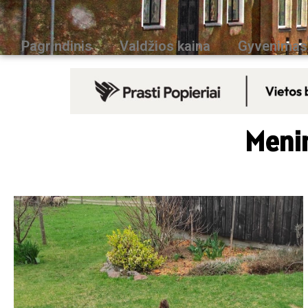
Pagrindinis
Valdžios kaina
Gyvenimas
Menin