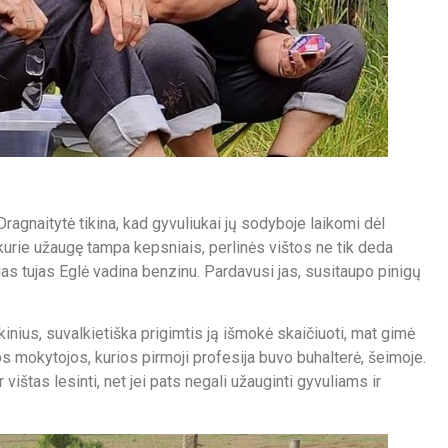
ragnaitytė tikina, kad gyvuliukai jų sodyboje laikomi dėl
 kurie užaugę tampa kepsniais, perlinės vištos ne tik deda
ias tujas Eglė vadina benzinu. Pardavusi jas, susitaupo pinigų
kinius, suvalkietiška prigimtis ją išmokė skaičiuoti, mat gimė
os mokytojos, kurios pirmoji profesija buvo buhalterė, šeimoje.
 vištas lesinti, net jei pats negali užauginti gyvuliams ir