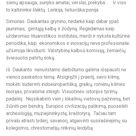
sienų apsauga, sunyko amatai, verslai, prekyba… Ir viso
to kaltininkė šlėktų Lenkija, lietuviška ponija.
Simonas Daukantas grynino, nedarkė kaip dabar ypač
jaunimas, gimtąją kalbą ir žodyną. Regėdamas kaip
uždaromas lituanistikos institutas, merdi ir nyksta kultūrinė
periodika, kaip ekonomikos ir inovacijų neva profesionalai
užsimoja likviduoti Valstybinę kalbos komisiją, žemaičių
šviesuolis patirtų šoką.
Iš Daukanto nenuilstamo darbštumo galima išspausti ne
vienos paskaitos temą. Atsigręžti į praeitį, savo kilmę,
mokėti suderinti indoeuropietišką, graikų, romėnų kilmės
teorijas, privaloma steigti Visuotinės istorijos tyrimų
padalinį. Neįsikabinti vien į lokalinių vietovių pažinimą, bet
žiūrėti per bendrą Europos civilizacijų palikimą, puoselėti
archeologiją, muziejininkystę, kraštotyrą. Tačiau tam
privalu atrasti lyderį, savanorį, atgaivinti susirašinėjimų su
kolegomis, chrestomatijų rinkinių leidybą.