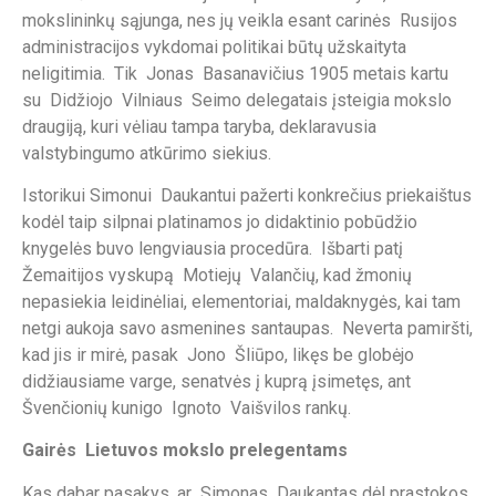
mokslininkų sąjunga, nes jų veikla esant carinės Rusijos
administracijos vykdomai politikai būtų užskaityta
neligitimia. Tik Jonas Basanavičius 1905 metais kartu
su Didžiojo Vilniaus Seimo delegatais įsteigia mokslo
draugiją, kuri vėliau tampa taryba, deklaravusia
valstybingumo atkūrimo siekius.
Istorikui Simonui Daukantui pažerti konkrečius priekaištus
kodėl taip silpnai platinamos jo didaktinio pobūdžio
knygelės buvo lengviausia procedūra. Išbarti patį
Žemaitijos vyskupą Motiejų Valančių, kad žmonių
nepasiekia leidinėliai, elementoriai, maldaknygės, kai tam
netgi aukoja savo asmenines santaupas. Neverta pamiršti,
kad jis ir mirė, pasak Jono Šliūpo, likęs be globėjo
didžiausiame varge, senatvės į kuprą įsimetęs, ant
Švenčionių kunigo Ignoto Vaišvilos rankų.
Gairės Lietuvos mokslo prelegentams
Kas dabar pasakys, ar Simonas Daukantas dėl prastokos