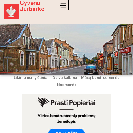
Gyvenu
Jurbarke
Pagrindinis
Valdžios kaina
Gyvenimas prie Nemuno
Likimo numylėtiniai
Daiva kalbina
Mūsų bendruomenės
Nuomonės