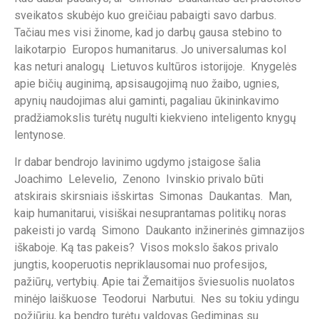
sveikatos skubėjo kuo greičiau pabaigti savo darbus.
Tačiau mes visi žinome, kad jo darbų gausa stebino to
laikotarpio Europos humanitarus. Jo universalumas kol
kas neturi analogų Lietuvos kultūros istorijoje. Knygelės
apie bičių auginimą, apsisaugojimą nuo žaibo, ugnies,
apynių naudojimas alui gaminti, pagaliau ūkininkavimo
pradžiamokslis turėtų nugulti kiekvieno inteligento knygų
lentynose.
Ir dabar bendrojo lavinimo ugdymo įstaigose šalia
Joachimo Lelevelio, Zenono Ivinskio privalo būti
atskirais skirsniais išskirtas Simonas Daukantas. Man,
kaip humanitarui, visiškai nesuprantamas politikų noras
pakeisti jo vardą Simono Daukanto inžinerinės gimnazijos
iškaboje. Ką tas pakeis? Visos mokslo šakos privalo
jungtis, kooperuotis nepriklausomai nuo profesijos,
pažiūrų, vertybių. Apie tai Žemaitijos šviesuolis nuolatos
minėjo laiškuose Teodorui Narbutui. Nes su tokiu ydingu
požiūriu, ką bendro turėtų valdovas Gediminas su