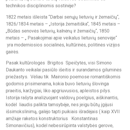
technikos disciplinomis sostinėje?
1822 metais išleista “Darbai senųjų lietuvių ir žemaičių“,
1826/1834 metais – „Istorija žemaitiška“, 1845 metais –
„Būdas senovės lietuvių, kalnėnų ir žemaičių“, 1850
metais – „ Pasakojimai apie veikalus lietuvių senovėje“
yra moderniosios socialinės, kultūrinės, politinės vizijos
gairės.
Pasak kultūrologės Brigitos Speičytės, visi Simono
Daukanto veikalai pasiūlo išeitis ir surandamos giluminės
priežastys. Vėliau tik Maironio poemose romantiškomis
godomis prisimenama, kokia buvo lietuvių šlovinga
praeitis, karžygiai, liko apgriuvusios, apleistos pilys.
Istorija rašyta analizuojant valdovų poelgius, aiškinantis,
kodėl liaudis palikta tamsybėje, nes jeigu būtų įgijusi
išsimokslinimą, galėjo tapti puikiais išradėjais ( kaip XVII
amžiuje raketos konstruktorius Konstantinas
Simonavičius), kodėl nebesirūpinta valstybės gerove,