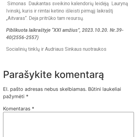
Simonas Daukantas sveikino kalendorių leidėją Lauryną
Ivinskį, kuris ir rimtai ketino išleisti pirmąjį laikraštį
„Aitvaras“. Deja pritrūko tam resursų.
Piblikuota laikraštyje “XXI amžius”, 2023.10.20. Nr.39-
40(2556-2557)
Socialinių tinklų ir Audriaus Sinkaus nuotraukos
Parašykite komentarą
El. pašto adresas nebus skelbiamas.
Būtini laukeliai
pažymėti
*
Komentaras
*