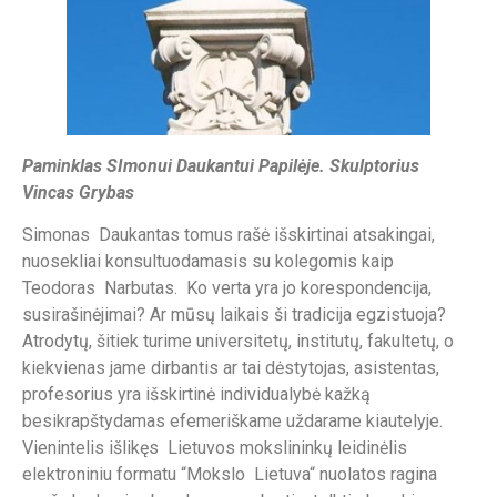
Paminklas SImonui Daukantui Papilėje. Skulptorius
Vincas Grybas
Simonas Daukantas tomus rašė išskirtinai atsakingai,
nuosekliai konsultuodamasis su kolegomis kaip
Teodoras Narbutas. Ko verta yra jo korespondencija,
susirašinėjimai? Ar mūsų laikais ši tradicija egzistuoja?
Atrodytų, šitiek turime universitetų, institutų, fakultetų, o
kiekvienas jame dirbantis ar tai dėstytojas, asistentas,
profesorius yra išskirtinė individualybė kažką
besikrapštydamas efemeriškame uždarame kiautelyje.
Vienintelis išlikęs Lietuvos mokslininkų leidinėlis
elektroniniu formatu “Mokslo Lietuva“ nuolatos ragina