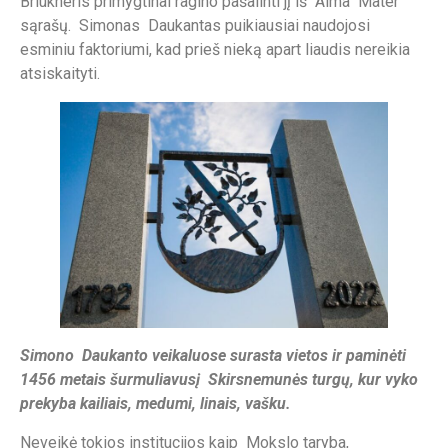
Briukneris primygtinai ragino pašalinti jį iš Alma Mater
sąrašų. Simonas Daukantas puikiausiai naudojosi
esminiu faktoriumi, kad prieš nieką apart liaudis nereikia
atsiskaityti.
Simono Daukanto veikaluose surasta vietos ir paminėti
1456 metais šurmuliavusį Skirsnemunės turgų, kur vyko
prekyba kailiais, medumi, linais, vašku.
Neveikė tokios institucijos kaip Mokslo taryba,