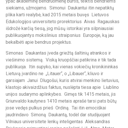
ypač akademinę bendruomenę burtis, telktis bendriems
siekiams, užmojams. Simonui Daukantui itin nepatiktų
plika karti realybė, kad 2015 metais buvęs Lietuvos
Edukologijos universiteto prorektorius Aivas Ragauskas
išdrožė karčią tiesą, jog mūsų istorikai yra silpniausiai
publikuojantys mokslinius straipsnius Europoje, ką jau
bekalbėti apie bendrus projektus.
Simonas Daukantas įveda griežtą šaltinių atrankos ir
viešinimo sistemą. Viską kruopščiai patikrina ir tik tada
publikuoja. Itin supyko, kai vienas vokiečių kronikininkas
Lietuvą įvardino ne „Litauer“, o „Libauer“, kliuvo ir
garsiajam Janui Dlugošui, kuris atvirai menkino lietuvius,
klastojo akivaizdžius faktus, nuslėpta tiesa apie Liublino
unijos sudarymo aplinkybes. Gimęs tik 1415 metais, jis
Griunvaldo kautynes 1410 metais aprašė tarsi pats būtų
jose vedęs pulkus prieš Ordiną. Tai itin emociškai
įaudrindavo Simoną Daukantą, todėl dar studijuojant
Vilniaus universitete lenkų inteligentas Aleksandras