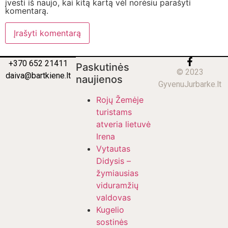
įvesti iš naujo, kai kitą kartą vėl norėsiu parašyti
komentarą.
+370 652 21411
Paskutinės
© 2023
daiva@bartkiene.lt
naujienos
GyvenuJurbarke.lt
Rojų Žemėje
turistams
atveria lietuvė
Irena
Vytautas
Didysis –
žymiausias
viduramžių
valdovas
Kugelio
sostinės