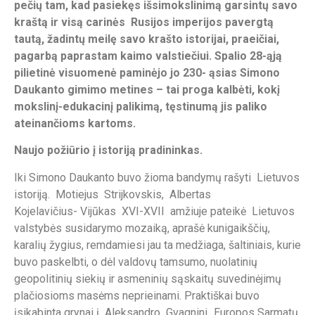
pečių tam, kad pasiekęs išsimokslinimą garsintų savo
kraštą ir visą carinės Rusijos imperijos pavergtą
tautą, žadintų meilę savo krašto istorijai, praeičiai,
pagarbą paprastam kaimo valstiečiui. Spalio 28-ąją
pilietinė visuomenė paminėjo jo 230- ąsias Simono
Daukanto gimimo metines – tai proga kalbėti, kokį
mokslinį-edukacinį palikimą, tęstinumą jis paliko
ateinančioms kartoms.
Naujo požiūrio į istoriją pradininkas.
Iki Simono Daukanto buvo žioma bandymų rašyti Lietuvos
istoriją. Motiejus Strijkovskis, Albertas
Kojelavičius- Vijūkas XVI-XVII amžiuje pateikė Lietuvos
valstybės susidarymo mozaiką, aprašė kunigaikščių,
karalių žygius, remdamiesi jau ta medžiaga, šaltiniais, kurie
buvo paskelbti, o dėl valdovų tamsumo, nuolatinių
geopolitinių siekių ir asmeninių sąskaitų suvedinėjimų
plačiosioms masėms neprieinami. Praktiškai buvo
įsikabinta grynai į Aleksandro Gvagnini „Europos Sarmatų