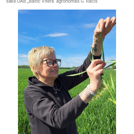
sakė UAB „Baltic Vitera“ agronomas G. Racis.