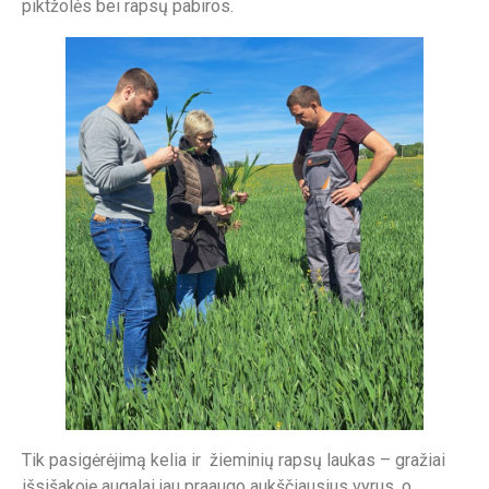
piktžolės bei rapsų pabiros.
Tik pasigėrėjimą kelia ir žieminių rapsų laukas – gražiai
išsišakoję augalai jau praaugo aukščiausius vyrus, o