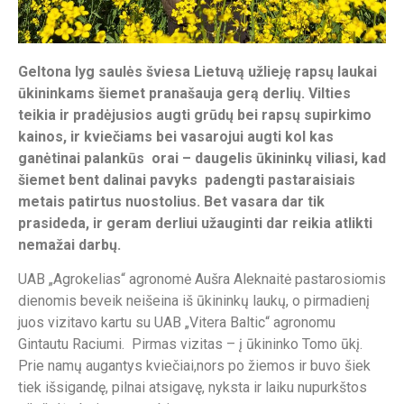
Geltona lyg saulės šviesa Lietuvą užlieję rapsų laukai
ūkininkams šiemet pranašauja gerą derlių. Vilties
teikia ir pradėjusios augti grūdų bei rapsų supirkimo
kainos, ir kviečiams bei vasarojui augti kol kas
ganėtinai palankūs orai – daugelis ūkininkų viliasi, kad
šiemet bent dalinai pavyks padengti pastaraisiais
metais patirtus nuostolius. Bet vasara dar tik
prasideda, ir geram derliui užauginti dar reikia atlikti
nemažai darbų.
UAB „Agrokelias“ agronomė Aušra Aleknaitė pastarosiomis
dienomis beveik neišeina iš ūkininkų laukų, o pirmadienį
juos vizitavo kartu su UAB „Vitera Baltic“ agronomu
Gintautu Raciumi. Pirmas vizitas – į ūkininko Tomo ūkį.
Prie namų augantys kviečiai,nors po žiemos ir buvo šiek
tiek išsigandę, pilnai atsigavę, nyksta ir laiku nupurkštos