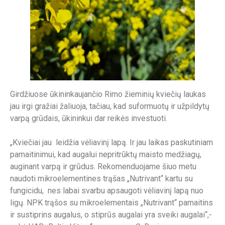
Girdžiuose ūkininkaujančio Rimo žieminių kviečių laukas
jau irgi gražiai žaliuoja, tačiau, kad suformuotų ir užpildytų
varpą grūdais, ūkininkui dar reikės investuoti.
„Kviečiai jau leidžia vėliavinį lapą. Ir jau laikas paskutiniam
pamaitinimui, kad augalui nepritrūktų maisto medžiagų,
auginant varpą ir grūdus. Rekomenduojame šiuo metu
naudoti mikroelementines trąšas „Nutrivant“ kartu su
fungicidu, nes labai svarbu apsaugoti vėliavinį lapą nuo
ligų. NPK trąšos su mikroelementais „Nutrivant“ pamaitins
ir sustiprins augalus, o stiprūs augalai yra sveiki augalai“,-