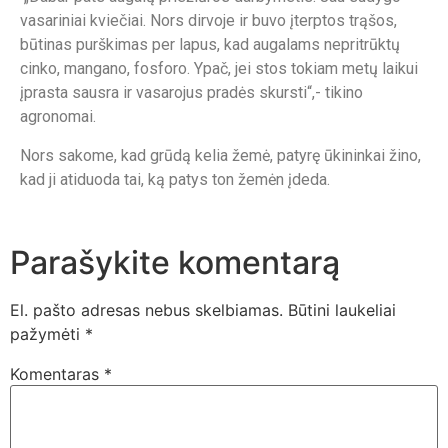
vasariniai kviečiai. Nors dirvoje ir buvo įterptos trąšos,
būtinas purškimas per lapus, kad augalams nepritrūktų
cinko, mangano, fosforo. Ypač, jei stos tokiam metų laikui
įprasta sausra ir vasarojus pradės skursti“,- tikino
agronomai.
Nors sakome, kad grūdą kelia žemė, patyrę ūkininkai žino,
kad ji atiduoda tai, ką patys ton žemėn įdeda.
Parašykite komentarą
El. pašto adresas nebus skelbiamas.
Būtini laukeliai
pažymėti
*
Komentaras
*