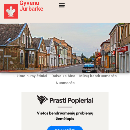
Gyvenu
Jurbarke
Pagrindinis
Valdžios kaina
Gyvenimas prie Nemuno
Likimo numylėtiniai
Daiva kalbina
Mūsų bendruomenės
Nuomonės