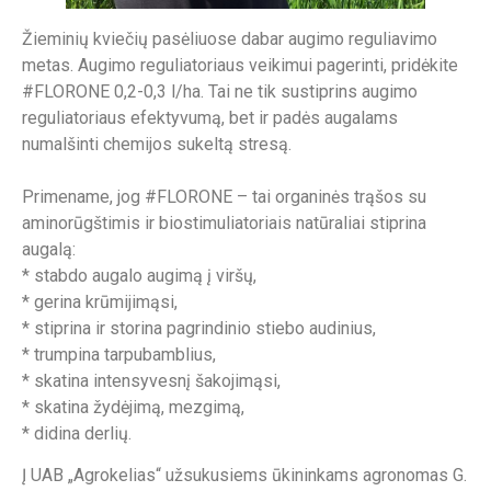
Žieminių kviečių pasėliuose dabar augimo reguliavimo
metas. Augimo reguliatoriaus veikimui pagerinti, pridėkite
#FLORONE 0,2-0,3 l/ha. Tai ne tik sustiprins augimo
reguliatoriaus efektyvumą, bet ir padės augalams
numalšinti chemijos sukeltą stresą.
Primename, jog #FLORONE – tai organinės trąšos su
aminorūgštimis ir biostimuliatoriais natūraliai stiprina
augalą:
* stabdo augalo augimą į viršų,
* gerina krūmijimąsi,
* stiprina ir storina pagrindinio stiebo audinius,
* trumpina tarpubamblius,
* skatina intensyvesnį šakojimąsi,
* skatina žydėjimą, mezgimą,
* didina derlių.
Į UAB „Agrokelias“ užsukusiems ūkininkams agronomas G.