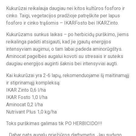
Kukurūzai reikalauja daugiau nei kitos kultūros fosforo ir
cinko. Taigi, vegetacijos pradžioje patręškite per lapus
fosforo ir cinko trąšomis – IKARFosto bei IKARZinto.
Kukurūzams sunkus laikas – po herbicidų purškimo, jiems
reikalinga padėti atsigauti, kad jie įgautų energijos
intensyviam augimui, o tam labai padeda aminorūgštys.
Aminocat pagelbės augalui kovoti su stresais ir suteiks
daugiau energijos auginti šaknis bei intensyviai augti.
Kai kukurūzai yra 2-6 lapų, rekomenduojame šį maitinamąjį
ir stiprinamąjį kompleksą:
IKAR Zinto 0,6 l/ha
IKAR Fosto 1,0 l/ha
Aminocat 0,2 l/ha
Nutrivant Plus 1,0 kg/ha
Toks purškimas galimas tik PO HERBICIDO!!!
„Dabar pats augalų priežiūros darbymetis. Jau sudygo