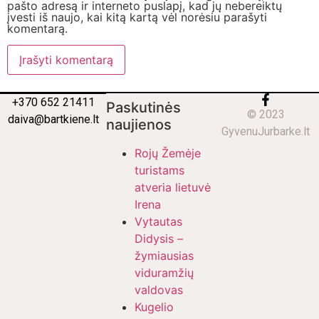
pašto adresą ir interneto puslapį, kad jų nebereiktų
įvesti iš naujo, kai kitą kartą vėl norėsiu parašyti
komentarą.
+370 652 21411
Paskutinės
© 2023
daiva@bartkiene.lt
naujienos
GyvenuJurbarke.lt
Rojų Žemėje
turistams
atveria lietuvė
Irena
Vytautas
Didysis –
žymiausias
viduramžių
valdovas
Kugelio