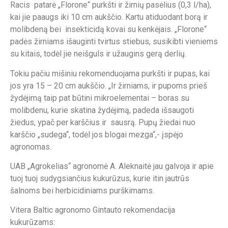
Racis patarė „Florone“ purkšti ir žirnių pasėlius (0,3 l/ha),
kai jie paaugs iki 10 cm aukščio. Kartu atiduodant borą ir
molibdeną bei insekticidą kovai su kenkėjais. „Florone“
padės žirniams išauginti tvirtus stiebus, susikibti vieniems
su kitais, todėl jie neišguls ir užaugins gerą derlių.
Tokiu pačiu mišiniu rekomenduojama purkšti ir pupas, kai
jos yra 15 – 20 cm aukščio. „Ir žirniams, ir pupoms prieš
žydėjimą taip pat būtini mikroelementai – boras su
molibdenu, kurie skatina žydėjimą, padeda išsaugoti
žiedus, ypač per karščius ir sausrą. Pupų žiedai nuo
karščio „sudega“, todėl jos blogai mezga“,- įspėjo
agronomas.
UAB „Agrokelias“ agronomė A. Aleknaitė jau galvoja ir apie
tuoj tuoj sudygsiančius kukurūzus, kurie itin jautrūs
šalnoms bei herbicidiniams purškimams.
Vitera Baltic agronomo Gintauto rekomendacija
kukurūzams: