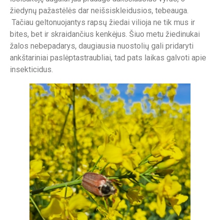
žiedynų pažastėlės dar neišsiskleidusios, tebeauga.
Tačiau geltonuojantys rapsų žiedai vilioja ne tik mus ir
bites, bet ir skraidančius kenkėjus. Šiuo metu žiedinukai
žalos nebepadarys, daugiausia nuostolių gali pridaryti
ankštariniai paslėptastraubliai, tad pats laikas galvoti apie
insekticidus.