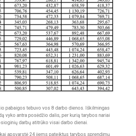
esio pabaigos tebuvo vos 8 darbo dienos. Iškilmingas
dą vyko antra posėdžio dalis, per kurią tarybos nariai
esioginių darbų atitrūko visai darbo dienai.
tikai apsvarstė 24 jiems pateiktus tarybos sprendimų