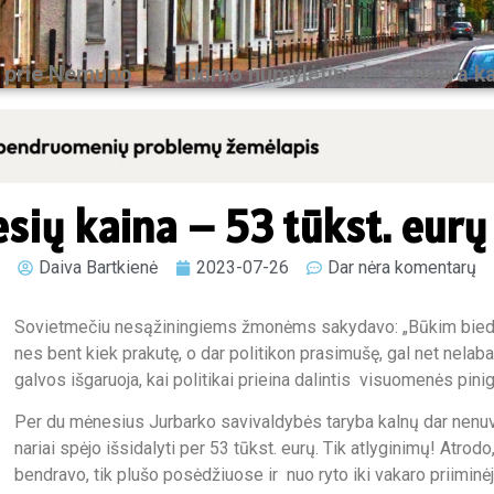
 prie Nemuno
Likimo numylėtiniai
Daiva ka
sių kaina – 53 tūkst. eurų
Daiva Bartkienė
2023-07-26
Dar nėra komentarų
Sovietmečiu nesąžiningiems žmonėms sakydavo: „Būkim biedni, bet 
nes bent kiek prakutę, o dar politikon prasimušę, gal net nelab
galvos išgaruoja, kai politikai prieina dalintis visuomenės pinig
Per du mėnesius Jurbarko savivaldybės taryba kalnų dar nenuve
nariai spėjo išsidalyti per 53 tūkst. eurų. Tik atlyginimų! Atrod
bendravo, tik plušo posėdžiuose ir nuo ryto iki vakaro priiminė