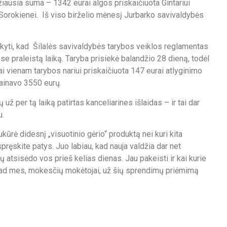
žiausia suma – 1342 eurai algos priskaičiuota Gintariui
i Sorokienei. Iš viso birželio mėnesį Jurbarko savivaldybės
sakyti, kad Šilalės savivaldybės tarybos veiklos reglamentas
e praleistą laiką. Taryba prisiekė balandžio 28 dieną, todėl
i vienam tarybos nariui priskaičiuota 147 eurai atlyginimo
ainavo 3550 eurų.
už per tą laiką patirtas kanceliarines išlaidas – ir tai dar
u.
ūrė didesnį „visuotinio gėrio“ produktą nei kuri kita
pręskite patys. Juo labiau, kad nauja valdžia dar net
ų atsisėdo vos prieš kelias dienas. Jau pakeisti ir kai kurie
, kad mes, mokesčių mokėtojai, už šių sprendimų priėmimą