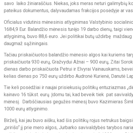
savo laiko žiniaraščius. Niekas, joks meras neturi galimybių ko
pateikus dokumentus, dalyvaudamas frakcijos posėdyje ar vasaro
Oficialus vidutinis mėnesinis atlyginimas Valstybinio sociali
1684,9 Eur. Balandžio mėnesis turėjo 19 darbo dienų, taigi vien
atlyginimą, buvo 88,6 euro. Jei politikai butų uždirbę maždaug
daugmaž sąžiningais.
Tačiau priskaičiuotos balandžio mėnesio algos kai kuriems ta
priskaičiuota 930 eurų, Gražvydui Ažnai – 900 eurų, Zitai Soro
dienas darbo priskaičiuota Petrui ir Elvyrai Vainauskams, beveik
kelias dienas po 750 eurų uždirbo Audronė Kurienė, Danutė Lapi
Tie keli posėdžiai ir naujai prisiekusių politikų entuziazmas 
kainavo 16 tūkst. eurų. Įdomu tai, kad beveik tiek pat savival
mėnesį. Darbščiausias gegužės mėnesį buvo Kazimieras Šimkus
1000 eurų atlyginimo.
Birželį, kai jau buvo aišku, kad šis politikų rojus netrukus baigs
„pririšo“ jį prie mero algos, Jurbarko savivaldybės tarybos nari