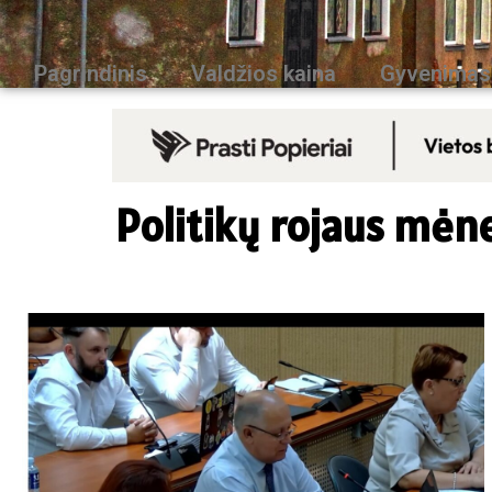
Pagrindinis
Valdžios kaina
Gyvenimas
Politikų rojaus mėne