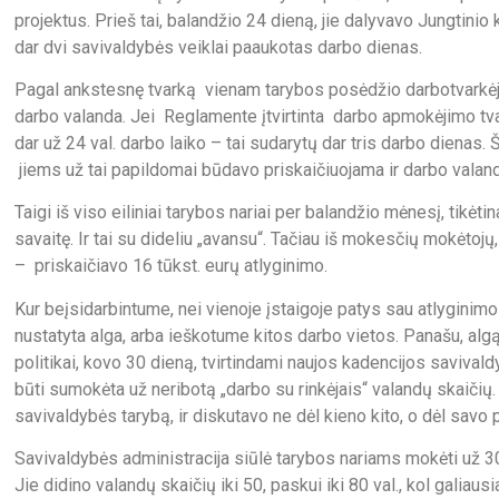
projektus. Prieš tai, balandžio 24 dieną, jie dalyvavo Jungtini
dar dvi savivaldybės veiklai paaukotas darbo dienas.
Pagal ankstesnę tvarką vienam tarybos posėdžio darbotvarkėje
darbo valanda. Jei Reglamente įtvirtinta darbo apmokėjimo tvar
dar už 24 val. darbo laiko – tai sudarytų dar tris darbo dienas
jiems už tai papildomai būdavo priskaičiuojama ir darbo valan
Taigi iš viso eiliniai tarybos nariai per balandžio mėnesį, tikėt
savaitę. Ir tai su dideliu „avansu“. Tačiau iš mokesčių mokėtoj
– priskaičiavo 16 tūkst. eurų atlyginimo.
Kur beįsidarbintume, nei vienoje įstaigoje patys sau atlyginim
nustatyta alga, arba ieškotume kitos darbo vietos. Panašu, algą
politikai, kovo 30 dieną, tvirtindami naujos kadencijos savival
būti sumokėta už neribotą „darbo su rinkėjais“ valandų skaičių. T
savivaldybės tarybą, ir diskutavo ne dėl kieno kito, o dėl savo 
Savivaldybės administracija siūlė tarybos nariams mokėti už 30
Jie didino valandų skaičių iki 50, paskui iki 80 val., kol galiaus