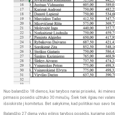
Nuo balandžio 18 dienos, kai tarybos nariai prisiekė, iki mėn
pirmasis posėdis užtruko 30 minučių. Šiek tiek ilgiau nei valan
išsiskirstė į komitetus. Bet sakykime, kad politikai nuo savo ti
Balandžio 27 dieną vyko eilinis tarybos posėdis, kuriame poli