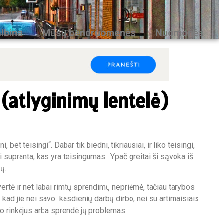
lbina
Mūsų bendruomenės
Nuomonės
 (atlyginimų lentelė)
teisingi“. Dabar tik biedni, tikriausiai, ir liko teisingi,
ai supranta, kas yra teisingumas. Ypač greitai ši sąvoka iš
ų.
rtė ir net labai rimtų sprendimų nepriėmė, tačiau tarybos
o, kad jie nei savo kasdienių darbų dirbo, nei su artimaisiais
jo rinkėjus arba sprendė jų problemas.