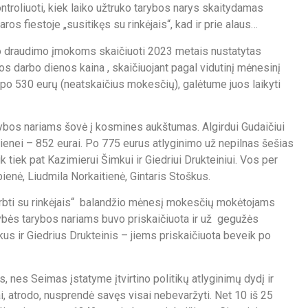
ntroliuoti, kiek laiko užtruko tarybos narys skaitydamas
s fiestoje „susitikęs su rinkėjais“, kad ir prie alaus…
nio draudimo įmokoms skaičiuoti 2023 metais nustatytas
os darbo dienos kaina , skaičiuojant pagal vidutinį mėnesinį
 po 530 eurų (neatskaičius mokesčių), galėtume juos laikyti
rybos nariams šovė į kosmines aukštumas. Algirdui Gudaičiui
kienei – 852 eurai. Po 775 eurus atlyginimo už nepilnas šešias
 tiek pat Kazimierui Šimkui ir Giedriui Drukteiniui. Vos per
enė, Liudmila Norkaitienė, Gintaris Stoškus.
„dirbti su rinkėjais“ balandžio mėnesį mokesčių mokėtojams
dybės tarybos nariams buvo priskaičiuota ir už gegužės
 ir Giedrius Drukteinis – jiems priskaičiuota beveik po
is, nes Seimas įstatyme įtvirtino politikų atlyginimų dydį ir
ai, atrodo, nusprendė savęs visai nebevaržyti. Net 10 iš 25