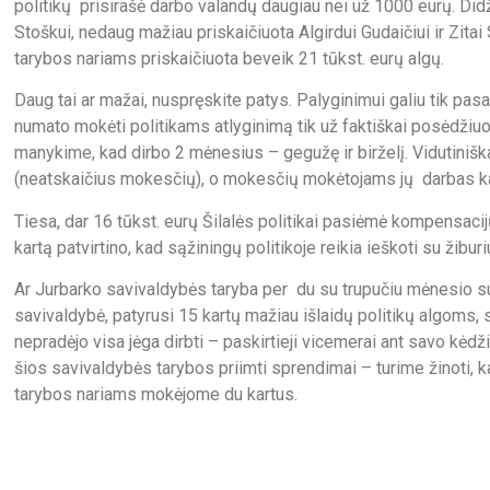
politikų prisirašė darbo valandų daugiau nei už 1000 eurų. Did
Stoškui, nedaug mažiau priskaičiuota Algirdui Gudaičiui ir Zita
tarybos nariams priskaičiuota beveik 21 tūkst. eurų algų.
Daug tai ar mažai, nuspręskite patys. Palyginimui galiu tik pa
numato mokėti politikams atlyginimą tik už faktiškai posėdžiuos
manykime, kad dirbo 2 mėnesius – gegužę ir birželį. Vidutiniška
(neatskaičius mokesčių), o mokesčių mokėtojams jų darbas k
Tiesa, dar 16 tūkst. eurų Šilalės politikai pasiėmė kompensacijų 
kartą patvirtino, kad sąžiningų politikoje reikia ieškoti su žiburi
Ar Jurbarko savivaldybės taryba per du su trupučiu mėnesio suk
savivaldybė, patyrusi 15 kartų mažiau išlaidų politikų algoms, s
nepradėjo visa jėga dirbti – paskirtieji vicemerai ant savo kėdži
šios savivaldybės tarybos priimti sprendimai – turime žinoti
tarybos nariams mokėjome du kartus.