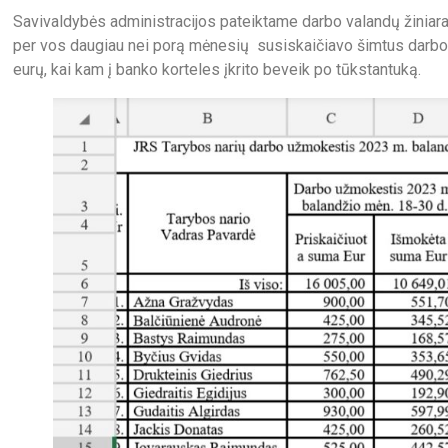
Savivaldybės administracijos pateiktame darbo valandų žiniaraš
per vos daugiau nei porą mėnesių susiskaičiavo šimtus darbo v
eurų, kai kam į banko korteles įkrito beveik po tūkstantuką.