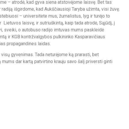
pime – atrodė, kad gyva siena atstovėjome laisvę. Bet tas
 radiją išgirdome, kad Aukščiausioji Taryba užimta, visi žuvę.
tebiuosi – universitete mus, žurnalistus, lyg ir turėjo to
r Lietuvos laisvę, ir sutriuškintą, kaip tada atrodė, Sąjūdį, į
gyvi, sveiki, o autobuso radijo imtuvas mums paskleidė
imtą ir KGB kontržvalgybos pulkininko Kasparavičiaus
sias propagandines laidas.
 visų gyvenimas. Tada neturėjome ką prarasti, bet
ą mums dar kartą patvirtino krauju savo šalį priversti ginti