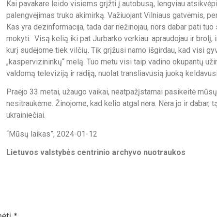
Kai pavakare leido visiems grįžti į autobusą, lengviau atsikvė
palengvėjimas truko akimirką. Važiuojant Vilniaus gatvėmis, per
Kas yra dezinformacija, tada dar nežinojau, nors dabar pati tuo s
mokyti. Visą kelią iki pat Jurbarko verkiau: apraudojau ir brolį, i
kurį sudėjome tiek vilčių. Tik grįžusi namo išgirdau, kad visi 
„kaspervizininkų“ melą. Tuo metu visi taip vadino okupantų už
valdomą televiziją ir radiją, nuolat transliavusią juoką keldavu
Praėjo 33 metai, užaugo vaikai, neatpažįstamai pasikeitė mūsų
nesitraukėme. Žinojome, kad kelio atgal nėra. Nėra jo ir dabar, t
ukrainiečiai.
“Mūsų laikas”, 2024-01-12
Lietuvos valstybės centrinio archyvo nuotraukos
mėti
*