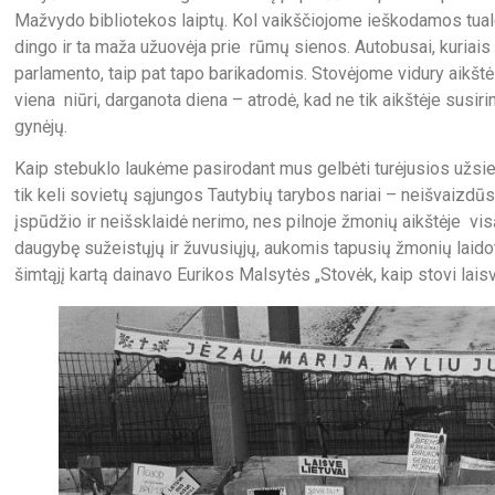
Mažvydo bibliotekos laiptų. Kol vaikščiojome ieškodamos tualet
dingo ir ta maža užuovėja prie rūmų sienos. Autobusai, kuriais
parlamento, taip pat tapo barikadomis. Stovėjome vidury aikštės,
viena niūri, darganota diena – atrodė, kad ne tik aikštėje susi
gynėjų.
Kaip stebuklo laukėme pasirodant mus gelbėti turėjusios užsie
tik keli sovietų sąjungos Tautybių tarybos nariai – neišvaizdūs
įspūdžio ir neišsklaidė nerimo, nes pilnoje žmonių aikštėje vi
daugybę sužeistųjų ir žuvusiųjų, aukomis tapusių žmonių laidotu
šimtąjį kartą dainavo Eurikos Malsytės „Stovėk, kaip stovi laisv