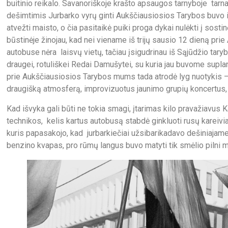
buitinio reikalo. Savanoriškoje krašto apsaugos tarnyboje tarn
dešimtimis Jurbarko vyrų ginti Aukščiausiosios Tarybos buvo iš
atvežti maisto, o čia pasitaikė puiki proga dykai nulėkti į s
būstinėje žinojau, kad nei viename iš trijų sausio 12 dieną pr
autobuse nėra laisvų vietų, tačiau įsigudrinau iš Sąjūdžio tary
draugei, rotuliškei Redai Damušytei, su kuria jau buvome suplana
prie Aukščiausiosios Tarybos mums tada atrodė lyg nuotykis – 
draugišką atmosferą, improvizuotus jaunimo grupių koncertus, d
Kad išvyka gali būti ne tokia smagi, įtarimas kilo pravažiavus
technikos, kelis kartus autobusą stabdė ginkluoti rusų kareivia
kuris papasakojo, kad jurbarkiečiai užsibarikadavo dešiniajam
benzino kvapas, pro rūmų langus buvo matyti tik smėlio pilni m