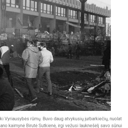
ki Vyriausybės rūmų. Buvo daug atvykusių jurbarkiečių, nuolat
ano kaimynė Birutė Sutkienė, irgi vežusi lauknešėlį savo sūnui