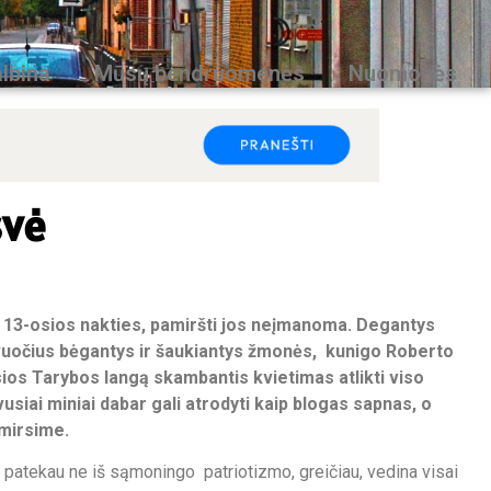
lbina
Mūsų bendruomenės
Nuomonės
svė
 13-osios nakties, pamiršti jos neįmanoma. Degantys
rvuočius bėgantys ir šaukiantys žmonės, kunigo Roberto
ios Tarybos langą skambantis kvietimas atlikti viso
usiai miniai dabar gali atrodyti kaip blogas sapnas, o
 mirsime.
 patekau ne iš sąmoningo patriotizmo, greičiau, vedina visai