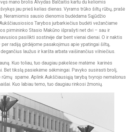
avęs mano brolis Alvydas Balčaitis kartu du keliomis
vykęs jau prieš kelias dienas. Vyrams trūko šiltų rūbų, prašė
ostinę. Neramiomis sausio dienomis budėdama Sąjūdžio
ie Aukščiausiosios Tarybos jurbarkiečius budėti vežančiame
bos pirmininko Stasio Makūno išprašyti net dvi – sau ir
vusios pasilikti sostinėje dar bent vienai dienai. O ir naktis
per radiją girdėjome pasakojimus apie ypatingai šiltą,
egančius laužus ir karšta arbata vaišinančius vilniečius.
 Kauną. Kuo toliau, tuo daugiau pakelėse matėme karinės
i. Bet tikslą pasiekėme sėkmingai. Pavyko susirasti brolį,
e rūmų sparne. Aplink Aukščiausiąją tarybą tvyrojo nemalonus
aišai. Kuo labiau temo, tuo daugiau rinkosi žmonių.