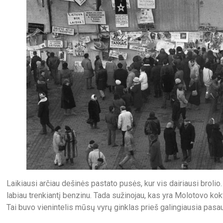
Laikiausi arčiau dešinės pastato pusės, kur vis dairiausi brolio.
labiau trenkiantį benzinu. Tada sužinojau, kas yra Molotovo kok
Tai buvo vienintelis mūsų vyrų ginklas prieš galingiausia pasa