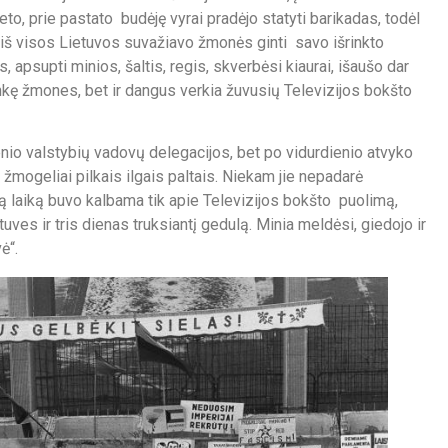
o, prie pastato budėję vyrai pradėjo statyti barikadas, todėl
 iš visos Lietuvos suvažiavo žmonės ginti savo išrinkto
 apsupti minios, šaltis, regis, skverbėsi kiaurai, išaušo dar
rinkę žmones, bet ir dangus verkia žuvusių Televizijos bokšto
nio valstybių vadovų delegacijos, bet po vidurdienio atvyko
 žmogeliai pilkais ilgais paltais. Niekam jie nepadarė
są laiką buvo kalbama tik apie Televizijos bokšto puolimą,
ves ir tris dienas truksiantį gedulą. Minia meldėsi, giedojo ir
ė“.