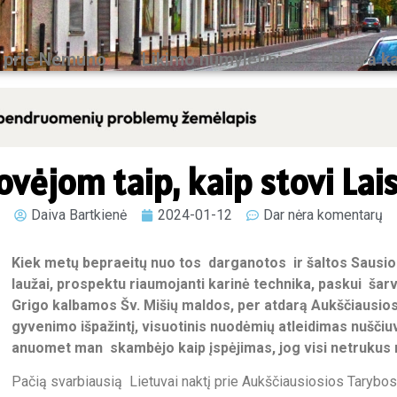
 prie Nemuno
Likimo numylėtiniai
Daiva ka
ovėjom taip, kaip stovi Lai
Daiva Bartkienė
2024-01-12
Dar nėra komentarų
Kiek metų bepraeitų nuo tos darganotos ir šaltos Sausio
laužai, prospektu riaumojanti karinė technika, paskui ša
Grigo kalbamos Šv. Mišių maldos, per atdarą Aukščiausios
gyvenimo išpažintį, visuotinis nuodėmių atleidimas nuščiuv
anuomet man skambėjo kaip įspėjimas, jog visi netrukus
Pačią svarbiausią Lietuvai naktį prie Aukščiausiosios Tarybos