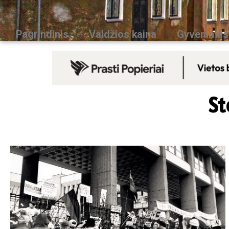
Pagrindinis
Valdžios kaina
Gyvenimas
St