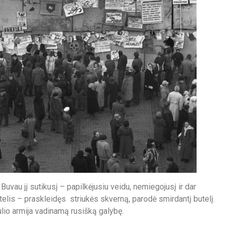
 Buvau jį sutikusį – papilkėjusiu veidu, nemiegojusį ir dar
telis – praskleidęs striukės skverną, parodė smirdantį butelį.
ulio armija vadinamą rusišką galybę.