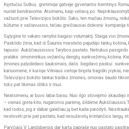
Kęstučiui Sutkui, gretimoje gatvėje gyvenantis tremtinys Rom
nuolat bendravome. Atsimenu, kaip vėliavą po Nepriklausomy
važiuoti prie Televizijos bokšto. Sako, ten mažiau žmonių, reikėt
būtume ir važiavusios, tačiau greičiausiai didesnė kompanija t
Sąlyginė to vakaro ramybė baigėsi vidurnaktį. Staiga visi žmon
Pasklido žinia, kad iš Šiaurės miestelio pajudėjo tankų kolona
tapusio Aukščiausiosios Tarybos pastato. Netrukus pasigirdo 
pralėkė omonininkus vežančių dengtų sunkvežimių kolona. Kie
žmonės palydėdavo šauksmais, dalis bėgdavo paskui sunkvežim
kariuomenė, ir kurioje Vilniaus vietoje bręsta tragiški įvykiai, 
Televizijos bokšto tankai traiško žmones, omonas šaudo tikro
toks pat likimas ištiks ir mus.
Neatsimenu, ar buvo labai baisu. Nuo ilgo stovėjimo skaudėjo 
– vienas greta kito, nugaromis parėmę, šildėme Aukščiausios Tar
kad rodos, jog ir dabar galėčiau ją bet kada parodyti. Nesitra
nestovėti prie pat pastato, kad nesužeistų krintančios langų st
Paryčiais V. Landsbergis dar kartą paprašė nuo pastato pasitrau