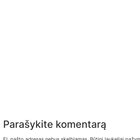
Parašykite komentarą
El. pašto adresas nebus skelbiamas.
Būtini laukeliai pažy