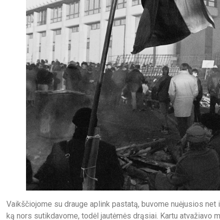
Vaikščiojome su drauge aplink pastatą, buvome nuėjusios net i
ką nors sutikdavome, todėl jautėmės drąsiai. Kartu atvažiavo m