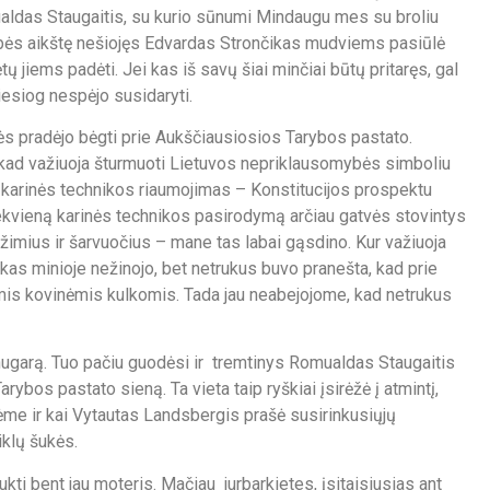
ualdas Staugaitis, su kurio sūnumi Mindaugu mes su broliu
bės aikštę nešiojęs Edvardas Strončikas mudviems pasiūlė
ų jiems padėti. Jei kas iš savų šiai minčiai būtų pritaręs, gal
iesiog nespėjo susidaryti.
ės pradėjo bėgti prie Aukščiausiosios Tarybos pastato.
, kad važiuoja šturmuoti Lietuvos nepriklausomybės simboliu
karinės technikos riaumojimas – Konstitucijos prospektu
kvieną karinės technikos pasirodymą arčiau gatvės stovintys
ius ir šarvuočius – mane tas labai gąsdino. Kur važiuoja
niekas minioje nežinojo, bet netrukus buvo pranešta, kad prie
mis kovinėmis kulkomis. Tada jau neabejojome, kad netrukus
nugarą. Tuo pačiu guodėsi ir tremtinys Romualdas Staugaitis
ybos pastato sieną. Ta vieta taip ryškiai įsirėžė į atmintį,
ukėme ir kai Vytautas Landsbergis prašė susirinkusiųjų
iklų šukės.
kti bent jau moteris. Mačiau jurbarkietes, įsitaisiusias ant