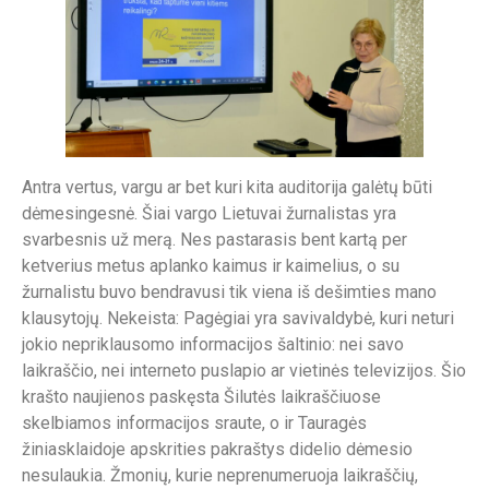
Antra vertus, vargu ar bet kuri kita auditorija galėtų būti
dėmesingesnė. Šiai vargo Lietuvai žurnalistas yra
svarbesnis už merą. Nes pastarasis bent kartą per
ketverius metus aplanko kaimus ir kaimelius, o su
žurnalistu buvo bendravusi tik viena iš dešimties mano
klausytojų. Nekeista: Pagėgiai yra savivaldybė, kuri neturi
jokio nepriklausomo informacijos šaltinio: nei savo
laikraščio, nei interneto puslapio ar vietinės televizijos. Šio
krašto naujienos paskęsta Šilutės laikraščiuose
skelbiamos informacijos sraute, o ir Tauragės
žiniasklaidoje apskrities pakraštys didelio dėmesio
nesulaukia. Žmonių, kurie neprenumeruoja laikraščių,