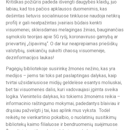
Kritiškas požiūris padeda išvengti daugybės klaidų, juo
labiau, kad tos pačios apklausos duomenimis, kas
dešimtas lietuvis socialiniuose tinkluose naudoja netikrą
profilį ir gali neatpažintas įvairiais būdais kenkti
visuomenei, skleisdamas melagingas žinias, bauginančias
sąmokslo teorijas apie 5G ryšį, koronaviruso gamybą ar
prievartinį „čipavimą“. O dar kur neaprėpiamas priešiškų
valstybių, siekiančių sukelti chaosą visuomenėje,
dezinformacijos laukas!
Pagėgių bibliotekoje susirinkę žmonės nežino, kas yra
medijos – jiems tai toks pat paslaptingas dalykas, kaip
tvirtai užsidariusiose midijų geldelėse esantys moliuskai,
bet tai visuomenės dalis, kuri vadovaujasi įgimta sveika
logika. Vienintelis dalykas, ko tokiems žmonėms reikia –
informacinio raštingumo mokymai, padedantys blaiviau ir
drąsiau pažvelgti į tai, kas aplink mus vyksta. Todėl
reikėtų ne vienkartinio pokalbio, o nuolatinių susitikimų
bibliotekų kaimo filialuose ir bendruomenių suėjimuose.