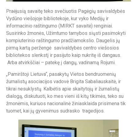
Praėjusią savaitę teko svečiuotis Pagėgių savivaldybės
Vydūno viešojoje bibliotekoje, kur vyko Medijų ir
informacinio raštingumo (MIRKT savaitė) renginiai.
Susirinko žmonės, Užimtumo tarnybos siųsti pasimokyti
kompiuterinio raštingumo pradžiamokslio. Daugelis jų
pirmą kartą peržengė savivaldybės centro viešosios
bibliotekos slenkstį ir pasijuto kaip nukritę iš dangaus.
Arba atvirkščiai – patekę į dangų, vadinamą Rojumi.
„Pamirštoji Lietuva“, pasakytų Vietos bendruomenių
žurnalistų asociacijos vadovė Brigita Sabaliauskaitė, ir
tikrai nesuklystų. Kalbėtis apie skaitytojų ir žurnalistų
dialogą, diskutuoti, ko mes vieni iš kitų tikimės, teko su
žmonėmis, kuriuos nacionalinė žiniasklaida prisimena tik
tuomet, kai jų gyvenimus sudrasko tragedijos.