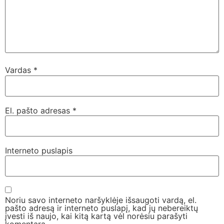
Vardas
*
El. pašto adresas
*
Interneto puslapis
Noriu savo interneto naršyklėje išsaugoti vardą, el.
pašto adresą ir interneto puslapį, kad jų nebereiktų
įvesti iš naujo, kai kitą kartą vėl norėsiu parašyti
komentarą.