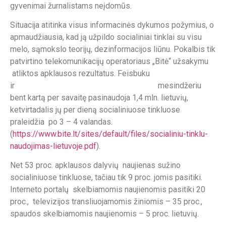
gyvenimai žurnalistams neįdomūs.
Situacija atitinka visus informacinės dykumos požymius, o
apmaudžiausia, kad ją užpildo socialiniai tinklai su visu
melo, sąmokslo teorijų, dezinformacijos liūnu. Pokalbis tik
patvirtino telekomunikacijų operatoriaus „Bitė“ užsakymu
atliktos apklausos rezultatus. Feisbuku
ir mesindžeriu
bent kartą per savaitę pasinaudoja 1,4 mln. lietuvių,
ketvirtadalis jų per dieną socialiniuose tinkluose
praleidžia po 3 – 4 valandas.
(
https://www.bite.lt/sites/default/files/socialiniu-tinklu-
naudojimas-lietuvoje.pdf
).
Net 53 proc. apklausos dalyvių naujienas sužino
socialiniuose tinkluose, tačiau tik 9 proc. jomis pasitiki.
Interneto portalų skelbiamomis naujienomis pasitiki 20
proc., televizijos transliuojamomis žiniomis – 35 proc.,
spaudos skelbiamomis naujienomis – 5 proc. lietuvių.