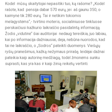
Kodėl mūsų skaitytojai nepasitiki tuo, ką rašome? „Kodėl
rašote, kad pensija dabar 570 eurų, jei aš gaunu 350, o
kaimynė tik 280 eurų. Tai ir netikim tokiomis
melagystėms“,- tvirtino moteris, socialiniuose tinkluose
perskaičiusi kažkurio laikraščio pasidalintą informaciją.
Žodis „vidutinė“ šiai auditorijai nedaug tereiškia, juo labiau,
kai po informacija dažniausiai, deja, nebūna nuorodos, kad
tai ne laikraščio, o „Sodros“ pateikti duomenys. Viešųjų
ryšių pranešimus, kažką nežymaus prirašę, leidėjai dažnai
pateikia kaip autorinę medžiagą, todėl žmonėms sunku
suprasti, kas yra kas ir kaip žinią reikėtų vertinti.