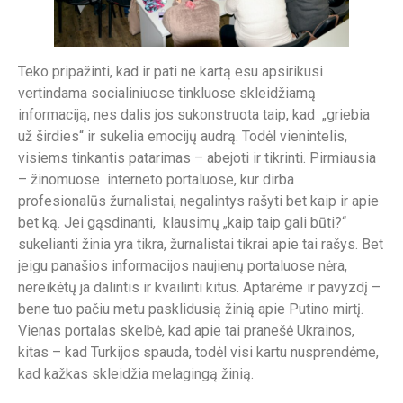
Teko pripažinti, kad ir pati ne kartą esu apsirikusi
vertindama socialiniuose tinkluose skleidžiamą
informaciją, nes dalis jos sukonstruota taip, kad „griebia
už širdies“ ir sukelia emocijų audrą. Todėl vienintelis,
visiems tinkantis patarimas – abejoti ir tikrinti. Pirmiausia
– žinomuose interneto portaluose, kur dirba
profesionalūs žurnalistai, negalintys rašyti bet kaip ir apie
bet ką. Jei gąsdinanti, klausimų „kaip taip gali būti?“
sukelianti žinia yra tikra, žurnalistai tikrai apie tai rašys. Bet
jeigu panašios informacijos naujienų portaluose nėra,
nereikėtų ja dalintis ir kvailinti kitus. Aptarėme ir pavyzdį –
bene tuo pačiu metu pasklidusią žinią apie Putino mirtį.
Vienas portalas skelbė, kad apie tai pranešė Ukrainos,
kitas – kad Turkijos spauda, todėl visi kartu nusprendėme,
kad kažkas skleidžia melagingą žinią.