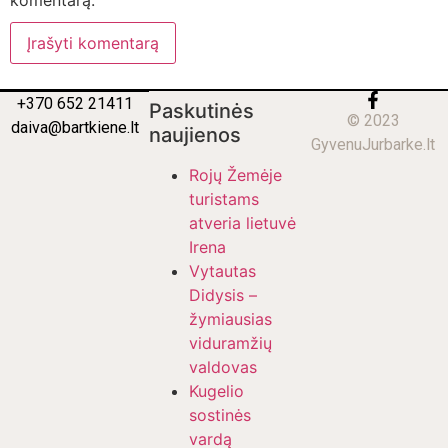
+370 652 21411
Paskutinės
© 2023
daiva@bartkiene.lt
naujienos
GyvenuJurbarke.lt
Rojų Žemėje
turistams
atveria lietuvė
Irena
Vytautas
Didysis –
žymiausias
viduramžių
valdovas
Kugelio
sostinės
vardą