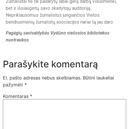
Žurnalistai ne tik padarytų labai gerą darbą visuomenei,
bet ir išsiaugintų savo skaitytojų auditoriją.
Nepriklausomus žurnalistus jungiančios Vietos
bendruomenių žurnalistų asociacijos nariai tą jau daro.
Pagėgių savivaldybės Vydūno viešosios bibliotekos
nuotraukos
Parašykite komentarą
El. pašto adresas nebus skelbiamas.
Būtini laukeliai
pažymėti
*
Komentaras
*