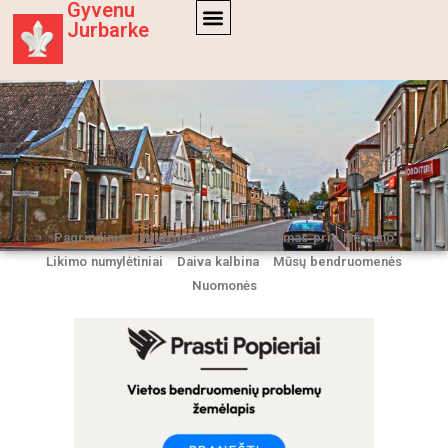
Gyvenu
Jurbarke
Pagrindinis
Valdžios kaina
Gyvenimas prie Nemuno
Likimo numylėtiniai
Daiva kalbina
Mūsų bendruomenės
Nuomonės