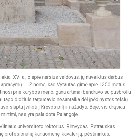
ekia XVI a., o apie narsius valdovus, jų nuveiktus darbus
utojų aprašymų. Žinome, kad Vytautas gimė apie 1350 metus
inosi prie karybos meno, gana artimai bendravo su pusbroliu
ai tapo didžiule tarpusavio nesantaika dėl įpėdinystės teisių.
o slapta įvilioti į Krėvos pilį ir nužudyti. Beje, vis drąsiau
 mirtimi, nes yra palaidota Palangoje.
s, Vilniaus universiteto rektorius Rimvydas Petrauskas.
inę profesionalią kariuomenę, kavaleriją, pėstininkus,