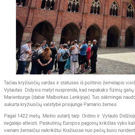
Tačiau kryžiuočių vardas ir statusas iš politinio žemėlapio vis
Vytautas Didysis matyt nusprendė, kad nepakaks fizinių galių 
Marienburge (dabar Malborkas Lenkijoje). Tuo sėkmingai naud
sukurta kryžiuočių valstybė prisijungė Pamario žemes.
Pagal 1422 metų Melno sutartį tarp Ordino ir Vytauto Didžioj
negalėjo atleisti. Paskutinių Europos pagonių krikštas vyko kal
vienam žemaičiui nekrikštui Kražiuose nuo pečių buvo nuriden