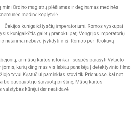
ą mini Ordino magistrų plėšiamas ir deginamas medinės
irsnemunės medinė koplytėlė.
s – Čekijos kunigaikštysčių imperatoriumi. Romos vyskupai
ysis kunigaikštis galėtų pranokti patį Vengrijos imperatorių
o nutarimai nebuvo įvykdyti ir iš Romos per Krokuvą
abejonių, ar mūsų kartos istorikai suspės parašyti Vytauto
ijomis, kurių dingimas vis labiau panašėja į detektyvinio filmo
džiojo tėvui Kęstučiui paminklas stovi tik Prienuose, kai net
 garbe paspausti jo šarvuotą pirštinę. Mūsų kartos
 valstybės kūrėjui dar neatidavė.