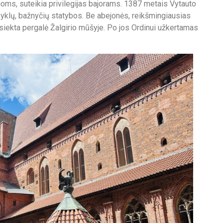
oms, suteikia privilegijas bajorams. 1387 metais Vytauto
okyklų, bažnyčių statybos. Be abejonės, reikšmingiausias
iekta pergalė Žalgirio mūšyje. Po jos Ordinui užkertamas