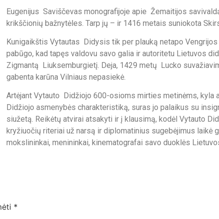
Eugenijus Saviščevas monografijoje apie Žemaitijos savivald
krikščionių bažnytėles. Tarp jų – ir 1416 metais suniokota Sk
Kunigaikštis Vytautas Didysis tik per plauką netapo Vengrijo
pabūgo, kad tapęs valdovu savo galia ir autoritetu Lietuvos did
Zigmantą Liuksemburgietį. Deja, 1429 metų Lucko suvažiavim
gabenta karūna Vilniaus nepasiekė.
Artėjant Vytauto Didžiojo 600-osioms mirties metinėms, kyla 
Didžiojo asmenybės charakteristiką, suras jo palaikus su insign
siužetą. Reikėtų atvirai atsakyti ir į klausimą, kodėl Vytauto Di
kryžiuočių riteriai už narsą ir diplomatinius sugebėjimus laikė
mokslininkai, menininkai, kinematografai savo duoklės Lietuvos
mėti
*