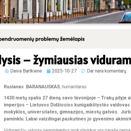
 prie Nemuno
Likimo numylėtiniai
Daiva ka
dysis – žymiausias viduram
Daiva Bartkienė
2025-10-27
Dar nėra komentarų
Ruslanas BARANAUSKAS
, humanitaras
1430 metų spalio 27 dieną savo tėvonijoje – Trakų pilyje a
imperijos – Lietuvos Didžiosios kunigaikštystės valdovas 
mokyklos, universitates, gimnazijos, miestų gatvės. Jurb
paminklu. Labai vaizdingai paskutines jo gyvenimo akimi
Viduramžių istoriją nagrinėjantys mokslininkai yra parašę nema