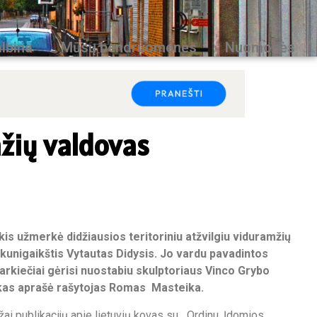
lbina
Mūsų bendruomenės
Nuomonės
žių valdovas
kis užmerkė didžiausios teritoriniu atžvilgiu viduramžių
kunigaikštis Vytautas Didysis. Jo vardu pavadintos
arkiečiai gėrisi nuostabiu skulptoriaus Vinco Grybo
rkas aprašė rašytojas Romas Masteika.
žai publikacijų apie lietuvių kovas su Ordinu. Įdomios