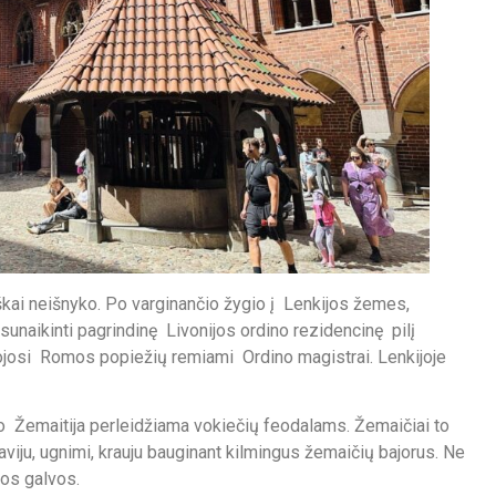
iškai neišnyko. Po varginančio žygio į Lenkijos žemes,
sunaikinti pagrindinę Livonijos ordino rezidencinę pilį
ojosi Romos popiežių remiami Ordino magistrai. Lenkijoje
o Žemaitija perleidžiama vokiečių feodalams. Žemaičiai to
aviju, ugnimi, krauju bauginant kilmingus žemaičių bajorus. Ne
tos galvos.