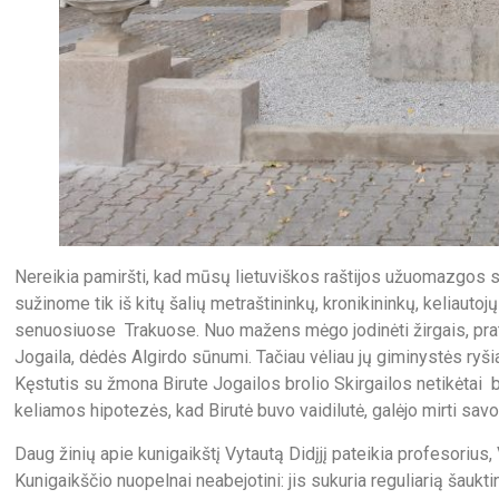
Nereikia pamiršti, kad mūsų lietuviškos raštijos užuomazgos si
sužinome tik iš kitų šalių metraštininkų, kronikininkų, kelia
senuosiuose Trakuose. Nuo mažens mėgo jodinėti žirgais, prat
Jogaila, dėdės Algirdo sūnumi. Tačiau vėliau jų giminystės ryši
Kęstutis su žmona Birute Jogailos brolio Skirgailos netikėtai buv
keliamos hipotezės, kad Birutė buvo vaidilutė, galėjo mirti savo
Daug žinių apie kunigaikštį Vytautą Didįjį pateikia profesoriu
Kunigaikščio nuopelnai neabejotini: jis sukuria reguliarią šaukt