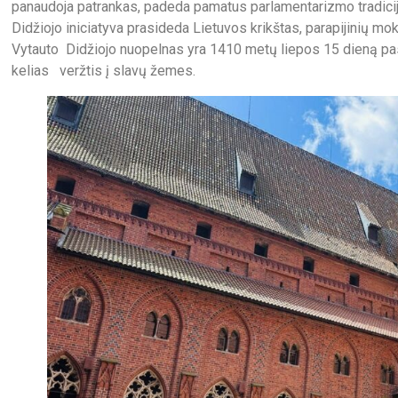
panaudoja patrankas, padeda pamatus parlamentarizmo tradicij
Didžiojo iniciatyva prasideda Lietuvos krikštas, parapijinių m
Vytauto Didžiojo nuopelnas yra 1410 metų liepos 15 dieną pas
kelias veržtis į slavų žemes.