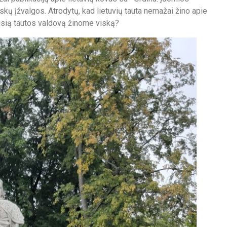
skų įžvalgos. Atrodytų, kad lietuvių tauta nemažai žino apie
iausią tautos valdovą žinome viską?