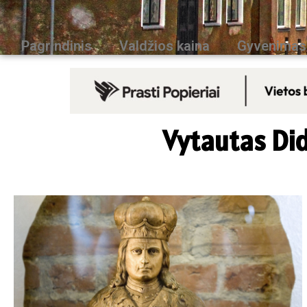
Pagrindinis
Valdžios kaina
Gyvenimas
Vytautas Di