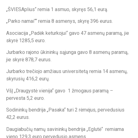
„ŠVIESAplius“ remia 1 asmuo, skyręs 56,1 eurą.
„Parko namai““ remia 8 asmenys, skyrę 396 eurus.
Asociacija „Padėk keturkojui“ gavo 47 asmenų paramą, jie
skyrė 1285,5 euro.
Jurbarko rajono ūkininkų sąjunga gavo 8 asmenų paramą,
jie skyrė 878,7 eurus.
Jurbarko trečiojo amžiaus universitetą remia 14 asmenų,
skyrusių 416,2 eurų.
VšĮ „Draugystė vienija“ gavo 1 žmogaus paramą –
pervesta 5,2 euro.
Sodininkų bendrija „Pasaka“ turi 2 rėmėjus, pervedusius
42,2 eurus.
Daugiabučių namų savininkų bendrija „Eglutė“ remiama
vieno 129,3 euro pervedusio asmens.