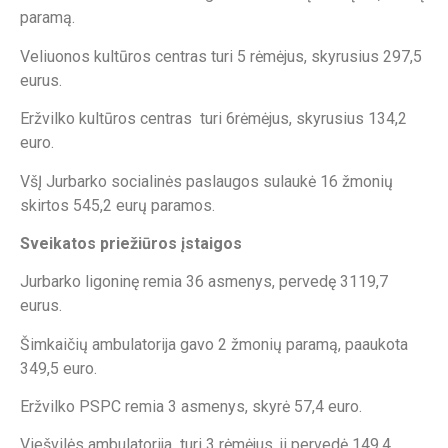
paramą.
Veliuonos kultūros centras turi 5 rėmėjus, skyrusius 297,5
eurus.
Eržvilko kultūros centras turi 6rėmėjus, skyrusius 134,2
euro.
VšĮ Jurbarko socialinės paslaugos sulaukė 16 žmonių
skirtos 545,2 eurų paramos.
Sveikatos priežiūros įstaigos
Jurbarko ligoninę remia 36 asmenys, pervedę 3119,7
eurus.
Šimkaičių ambulatorija gavo 2 žmonių paramą, paaukota
349,5 euro.
Eržvilko PSPC remia 3 asmenys, skyrė 57,4 euro.
Viešvilės ambulatorija turi 3 rėmėjus, ji pervedė 149,4