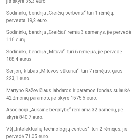
jis skyrė 35,3 euro.
Sodininkų bendrija „Greičių serbenta“ turi 1 rėmėją,
pervesta 19,2 euro.
Sodininkų bendrija „Greičiai“ remia 3 asmenys, jie pervedė
116 eurų.
Sodininkų bendrija „Mituva“ turi 6 rėmėjus, jie pervedė
188,4 eurus.
Senjorų klubas „Mituvos sūkuriai“ turi 7 rėmėjus, gaus
223,1 euro.
Martyno Raževičiaus labdaros ir paramos fondas sulaukė
42 žmonių paramos, jie skyrė 1575,5 euro.
Asociacija „Auksinė begalybė“ remiama 32 asmenų, jie
skyrė 840,7 euro.
VšĮ „Intelektualių technologijų centras“ turi 2 rėmėjus, jie
pervedė 71,05 euro.