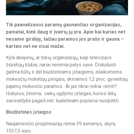
Tik paanalizavus paramą gaunančias organizacijas,
pamatai, kiek daug ir įvairių jų yra. Apie kai kurias net
nesame girdėję, tačiau paramos jos prašo ir gauna –
kartais net ne visai mažai.
Kyla abejonių, ar tokių organizacijų, kaip televizijos
žiūrėtojų klubai, nariai neremia patys save. Diskutuoti
galima būtų ir dėl biudžetinėms įstaigoms, išlaikomoms
mokesčių mokėtojų pinigais, skiriamos 1,2 proc. gyventojų
pajamų mokesčio paramos. Ar jas tikrai reikia remti?
Išskyrus, žinoma, vaikų ugdymo įstaigas, kurios lėšų
savivaldybė pagaili net tualetiniam popieriui nusipirkti.
Biudžetinės įstaigos
Naujamiesčio progimnaziją remia 39 asmenys, skyrę
1537,3 euro.