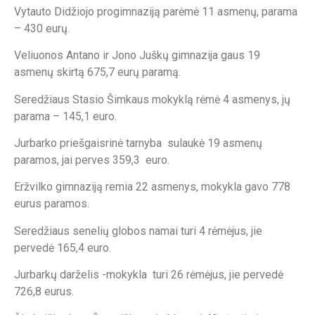
Vytauto Didžiojo progimnaziją parėmė 11 asmenų, parama
– 430 eurų.
Veliuonos Antano ir Jono Juškų gimnazija gaus 19
asmenų skirtą 675,7 eurų paramą.
Seredžiaus Stasio Šimkaus mokyklą rėmė 4 asmenys, jų
parama – 145,1 euro.
Jurbarko priešgaisrinė tarnyba sulaukė 19 asmenų
paramos, jai perves 359,3 euro.
Eržvilko gimnaziją remia 22 asmenys, mokykla gavo 778
eurus paramos.
Seredžiaus senelių globos namai turi 4 rėmėjus, jie
pervedė 165,4 euro.
Jurbarkų darželis -mokykla turi 26 rėmėjus, jie pervedė
726,8 eurus.