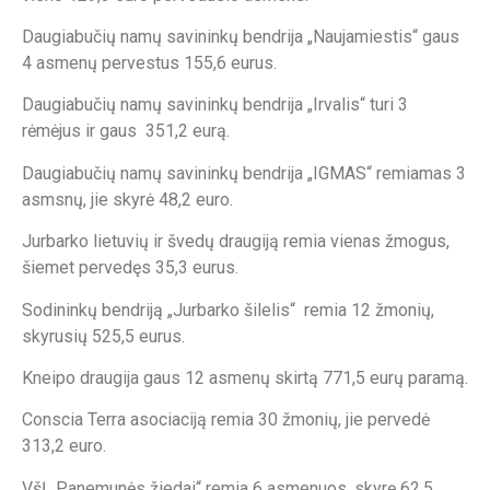
Daugiabučių namų savininkų bendrija „Naujamiestis“ gaus
4 asmenų pervestus 155,6 eurus.
Daugiabučių namų savininkų bendrija „Irvalis“ turi 3
rėmėjus ir gaus 351,2 eurą.
Daugiabučių namų savininkų bendrija „IGMAS“ remiamas 3
asmsnų, jie skyrė 48,2 euro.
Jurbarko lietuvių ir švedų draugiją remia vienas žmogus,
šiemet pervedęs 35,3 eurus.
Sodininkų bendriją „Jurbarko šilelis“ remia 12 žmonių,
skyrusių 525,5 eurus.
Kneipo draugija gaus 12 asmenų skirtą 771,5 eurų paramą.
Conscia Terra asociaciją remia 30 žmonių, jie pervedė
313,2 euro.
VšĮ „Panemunės žiedai“ remia 6 asmenuos, skyrę 62,5