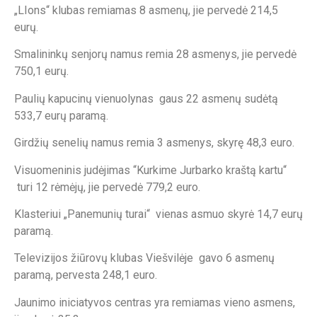
„LIons“ klubas remiamas 8 asmenų, jie pervedė 214,5
eurų.
Smalininkų senjorų namus remia 28 asmenys, jie pervedė
750,1 eurų.
Paulių kapucinų vienuolynas gaus 22 asmenų sudėtą
533,7 eurų paramą.
Girdžių senelių namus remia 3 asmenys, skyrę 48,3 euro.
Visuomeninis judėjimas “Kurkime Jurbarko kraštą kartu“
turi 12 rėmėjų, jie pervedė 779,2 euro.
Klasteriui „Panemunių turai“ vienas asmuo skyrė 14,7 eurų
paramą.
Televizijos žiūrovų klubas Viešvilėje gavo 6 asmenų
paramą, pervesta 248,1 euro.
Jaunimo iniciatyvos centras yra remiamas vieno asmens,