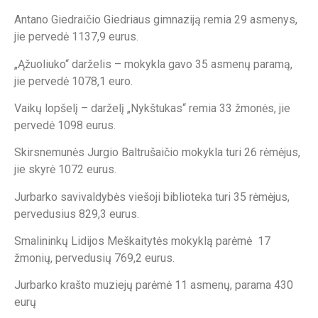
Antano Giedraičio Giedriaus gimnaziją remia 29 asmenys,
jie pervedė 1137,9 eurus.
„Ąžuoliuko“ darželis – mokykla gavo 35 asmenų paramą,
jie pervedė 1078,1 euro.
Vaikų lopšelį – darželį „Nykštukas“ remia 33 žmonės, jie
pervedė 1098 eurus.
Skirsnemunės Jurgio Baltrušaičio mokykla turi 26 rėmėjus,
jie skyrė 1072 eurus.
Jurbarko savivaldybės viešoji biblioteka turi 35 rėmėjus,
pervedusius 829,3 eurus.
Smalininkų Lidijos Meškaitytės mokyklą parėmė 17
žmonių, pervedusių 769,2 eurus.
Jurbarko krašto muziejų parėmė 11 asmenų, parama 430
eurų