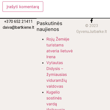
+370 652 21411
Paskutinės
© 2023
daiva@bartkiene.lt
naujienos
GyvenuJurbarke.lt
Rojų Žemėje
turistams
atveria lietuvė
Irena
Vytautas
Didysis –
žymiausias
viduramžių
valdovas
Kugelio
sostinės
vardą
išsikovojo