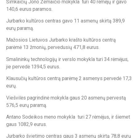
Šimkaičių Jono Žemaičio mokykla turi 40 rėmėjų ir gavo
140,6 eurus paramos.
Jurbarko kultūros centras gavo 11 asmenų skirtą 389,9
eurų paramą.
Mažosios Lietuvos Jurbarko krašto kultūros centrą
parėmė 13 žmonių, pervedusių 471,8 eurus.
Smalininkų technologijų ir verslo mokykla turi 34 rėmėjus,
jie pervedė 1394,5 eurus.
Klausučių kultūros centrą parėmę 2 asmenys pervedė 17,3
eurų.
Viešvilės pagrindinė mokykla gaus 20 asmenų pervestą
576,5 eurų paramą.
Antano Sodeikos meno mokykla turi 27 rėmėjus, ir šiemet
gaus 1082,9 eurus.
Jurbarko švietimo centras gaus 3 asmenų skirtą 78,8 eurų