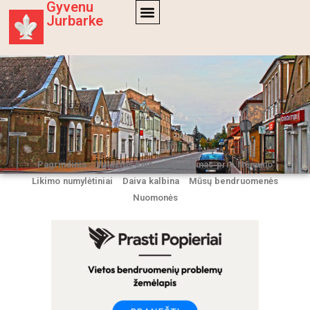
Gyvenu
Jurbarke
Pagrindinis
Valdžios kaina
Gyvenimas prie Nemuno
Likimo numylėtiniai
Daiva kalbina
Mūsų bendruomenės
Nuomonės