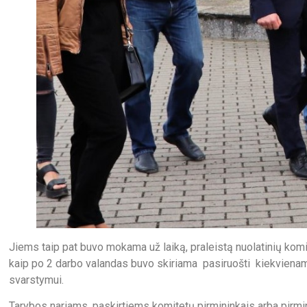
Jiems taip pat buvo mokama už laiką, praleistą nuolatinių komisi
kaip po 2 darbo valandas buvo skiriama pasiruošti kiekvienam
svarstymui.
Tarybos nariams, paskirtiems komitetų pirmininkais arba pir