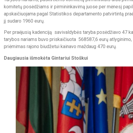
komitetų posėdžiams ir pirmininkavimą juose per mėnesį papil
apskaičiuojama pagal Statistikos departamento patvirtintą praė
jį sudaro 1960 eurų.
Per praėjusią kadenciją savivaldybės taryba posėdžiavo 47 k
tarybos nariams buvo priskaičiuota 568587,6 eurų atlyginimo,
priėmimas rajono biudžetui kainavo maždaug 470 eurų.
Daugiausia išmokėta Gintariui Stoškui