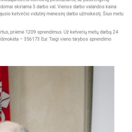
domai skiriama 5 darbo val. Vienos darbo valandos kaina
jusio ketvirčio vidutinį mėnesinį darbo užmokestį. Šiuo metu
artus, priėmė 1209 sprendimus. Už ketverių metų darbą 24
 išmokėta – 356173 Eur. Taigi vieno tarybos sprendimo