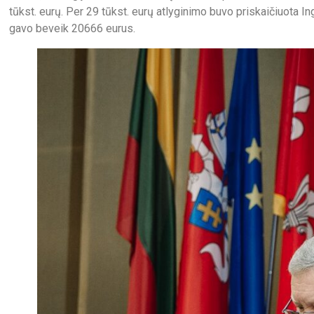
tūkst. eurų. Per 29 tūkst. eurų atlyginimo buvo priskaičiuota In
gavo beveik 20666 eurus.