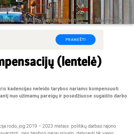
lbina
Mūsų bendruomenės
Nuomonės
mpensacijų (lentelė)
tris kadencijas neleido tarybos nariams kompensuoti
lausantį nuo užimamų pareigų ir posėdžiuose sugaišto darbo
ija rodo, jog 2019 – 2023 metais politikų darbas rajono
varstyti, nes tarybos nariai privalo dalyvauti tik vieno