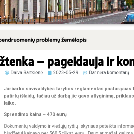
 prie Nemuno
Likimo numylėtiniai
Daiva ka
žtenka – pageidauja ir ko
Daiva Bartkienė
2023-05-29
Dar nėra komentarų
Jurbarko savivaldybės tarybos reglamentas pastarąsias 
patirtų išlaidų, tačiau už darbą jie gavo atlyginimą, prik
laiko.
Sprendimo kaina – 470 eurų
Dokumentų valdymo ir viešųjų ryšių skyriaus pateikta informac
biudžetui kainavo per 568,5 tūkst. eurų. Daug ar mažai, galima s