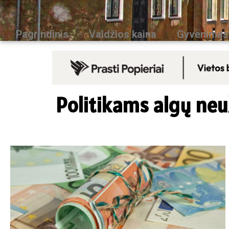
Pagrindinis
Valdžios kaina
Gyvenimas
Politikams algų neu