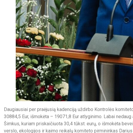
Daugiausiai per praėjusią kadenciją uždirbo Kontrolės komiteto
30884,5 Eur, išmokėta – 19071,8 Eur atlyginimo. Labai nedaug a
Šimkus, kuriam priskaičiuota 30,4 tūkst. eurų, o išmokėta bevei
verslo, ekologijos ir kaimo reikalų komiteto pirmininkas Darius