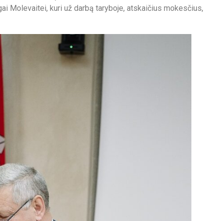
gai Molevaitei, kuri už darbą taryboje, atskaičius mokesčius,