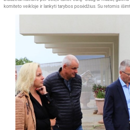
komiteto veikloje ir lankyti tarybos posėdžius. Su retomis išim