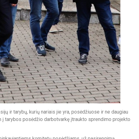
jų ir tarybų, kurių nariais jie yra, posėdžiuose ir ne daugiau
 į tarybos posėdžio darbotvarkę įtraukto sprendimo projekto
mininkaujantiems komitetų posėdžiams, už pasirengimą