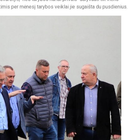
timis per mėnesį tarybos veiklai jie sugaišta du pusdienius.