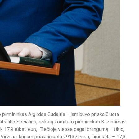
 pirmininkas Algirdas Gudaitis – jam buvo priskaičiuota
tsiliko Socialinių reikalų komiteto pirmininkas Kazimieras
k 17,9 tūkst. eurų. Trečioje vietoje pagal brangumą – Ūkio,
 Virvilas, kuriam priskaičiuota 29137 eurai, išmokėta – 17,3