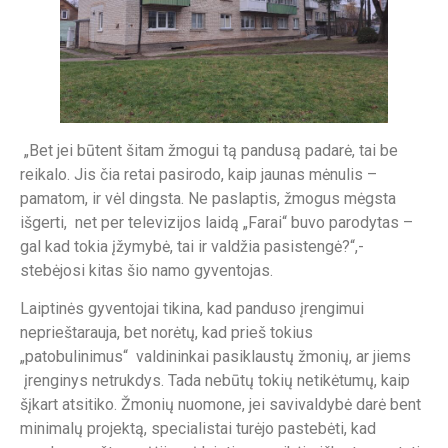
„Bet jei būtent šitam žmogui tą pandusą padarė, tai be
reikalo. Jis čia retai pasirodo, kaip jaunas mėnulis –
pamatom, ir vėl dingsta. Ne paslaptis, žmogus mėgsta
išgerti, net per televizijos laidą „Farai“ buvo parodytas –
gal kad tokia įžymybė, tai ir valdžia pasistengė?“,-
stebėjosi kitas šio namo gyventojas.
Laiptinės gyventojai tikina, kad panduso įrengimui
neprieštarauja, bet norėtų, kad prieš tokius
„patobulinimus“ valdininkai pasiklaustų žmonių, ar jiems
įrenginys netrukdys. Tada nebūtų tokių netikėtumų, kaip
šįkart atsitiko. Žmonių nuomone, jei savivaldybė darė bent
minimalų projektą, specialistai turėjo pastebėti, kad