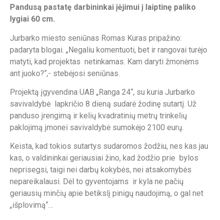
Pandusą pastatę darbininkai įėjimui į laiptinę paliko
lygiai 60 cm.
Jurbarko miesto seniūnas Romas Kuras pripažino:
padaryta blogai. „Negaliu komentuoti, bet ir rangovai turėjo
matyti, kad projektas netinkamas. Kam daryti žmonėms
ant juoko?“,- stebėjosi seniūnas.
Projektą įgyvendina UAB „Ranga 24“, su kuria Jurbarko
savivaldybė lapkričio 8 dieną sudarė žodinę sutartį. Už
panduso įrengimą ir kelių kvadratinių metrų trinkelių
paklojimą įmonei savivaldybė sumokėjo 2100 eurų.
Keista, kad tokios sutartys sudaromos žodžiu, nes kas jau
kas, o valdininkai geriausiai žino, kad žodžio prie bylos
neprisegsi, taigi nei darbų kokybės, nei atsakomybės
nepareikalausi. Dėl to gyventojams ir kyla ne pačių
geriausių minčių apie betikslį pinigų naudojimą, o gal net
„išplovimą“…