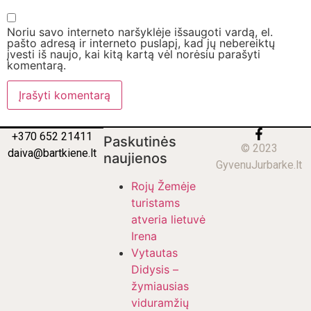
Noriu savo interneto naršyklėje išsaugoti vardą, el.
pašto adresą ir interneto puslapį, kad jų nebereiktų
įvesti iš naujo, kai kitą kartą vėl norėsiu parašyti
komentarą.
+370 652 21411
Paskutinės
© 2023
daiva@bartkiene.lt
naujienos
GyvenuJurbarke.lt
Rojų Žemėje
turistams
atveria lietuvė
Irena
Vytautas
Didysis –
žymiausias
viduramžių