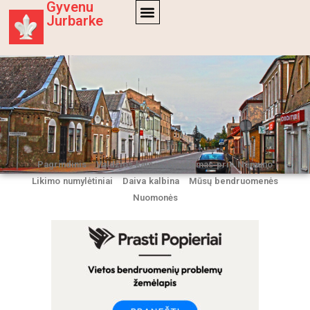
Gyvenu
Jurbarke
Pagrindinis
Valdžios kaina
Gyvenimas prie Nemuno
Likimo numylėtiniai
Daiva kalbina
Mūsų bendruomenės
Nuomonės