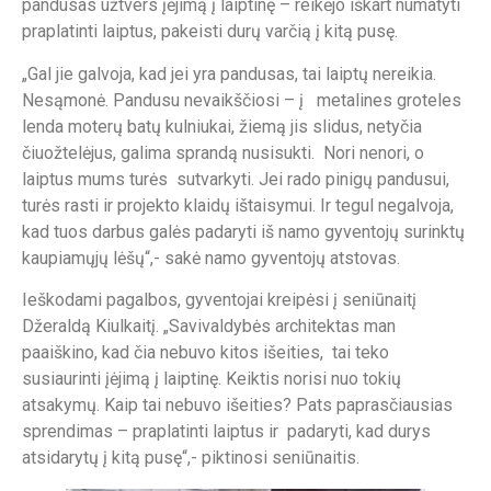
pandusas užtvers įėjimą į laiptinę – reikėjo iškart numatyti
praplatinti laiptus, pakeisti durų varčią į kitą pusę.
„Gal jie galvoja, kad jei yra pandusas, tai laiptų nereikia.
Nesąmonė. Pandusu nevaikščiosi – į metalines groteles
lenda moterų batų kulniukai, žiemą jis slidus, netyčia
čiuožtelėjus, galima sprandą nusisukti. Nori nenori, o
laiptus mums turės sutvarkyti. Jei rado pinigų pandusui,
turės rasti ir projekto klaidų ištaisymui. Ir tegul negalvoja,
kad tuos darbus galės padaryti iš namo gyventojų surinktų
kaupiamųjų lėšų“,- sakė namo gyventojų atstovas.
Ieškodami pagalbos, gyventojai kreipėsi į seniūnaitį
Džeraldą Kiulkaitį. „Savivaldybės architektas man
paaiškino, kad čia nebuvo kitos išeities, tai teko
susiaurinti įėjimą į laiptinę. Keiktis norisi nuo tokių
atsakymų. Kaip tai nebuvo išeities? Pats paprasčiausias
sprendimas – praplatinti laiptus ir padaryti, kad durys
atsidarytų į kitą pusę“,- piktinosi seniūnaitis.