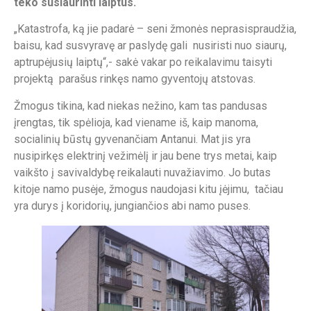
teko susiaurinti laiptus.
„Katastrofa, ką jie padarė – seni žmonės neprasispraudžia,
baisu, kad susvyravę ar paslydę gali nusiristi nuo siaurų,
aptrupėjusių laiptų“,- sakė vakar po reikalavimu taisyti
projektą parašus rinkęs namo gyventojų atstovas.
Žmogus tikina, kad niekas nežino, kam tas pandusas
įrengtas, tik spėlioja, kad viename iš, kaip manoma,
socialinių būstų gyvenančiam Antanui. Mat jis yra
nusipirkęs elektrinį vežimėlį ir jau bene trys metai, kaip
vaikšto į savivaldybę reikalauti nuvažiavimo. Jo butas
kitoje namo pusėje, žmogus naudojasi kitu įėjimu, tačiau
yra durys į koridorių, jungiančios abi namo puses.