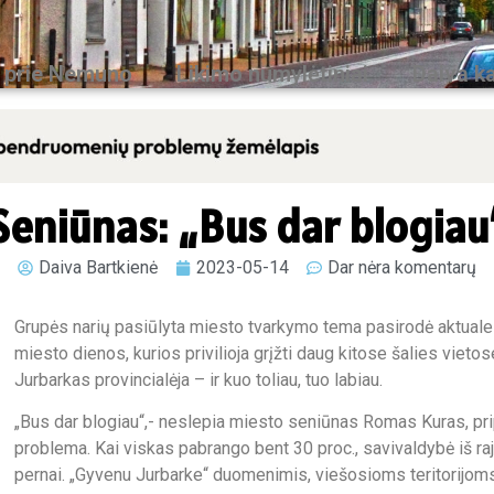
 prie Nemuno
Likimo numylėtiniai
Daiva ka
Seniūnas: „Bus dar blogiau
Daiva Bartkienė
2023-05-14
Dar nėra komentarų
Grupės narių pasiūlyta miesto tvarkymo tema pasirodė aktualesn
miesto dienos, kurios privilioja grįžti daug kitose šalies vietos
Jurbarkas provincialėja – ir kuo toliau, tuo labiau.
„Bus dar blogiau“,- neslepia miesto seniūnas Romas Kuras, pri
problema. Kai viskas pabrango bent 30
proc., savivaldybė iš r
pernai. „Gyvenu Jurbarke“ duomenimis, viešosioms teritorijoms,