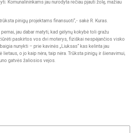
pyti. Komunalininkams jau nurodyta rečiau pjauti žolę, mažiau
trūksta pinigų projektams finansuoti“,- sakė R. Kuras.
 pernai, jau dabar matyti, kad gėlynų kokybė toli gražu
žiūrėti paskirtos vos dvi moterys, fiziškai nespėjančios visko
aigia nunykti – prie kavinės „Liuksas“ kas kelinta jau
ietaus, o jo kaip nėra, taip nėra. Trūksta pinigų ir šienavimui,
auno gatvės žaliosios vejos.