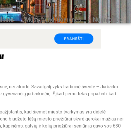
lbina
Mūsų bendruomenės
Nuomonės
“
ė, nei atrodė. Savaitgalį vyks tradicinė šventė – Jurbarko
e gyvenančių jurbarkiečių. Šįkart jiems teks pripažinti, kad
pažįstantis, kad šiemet miesto tvarkymas yra didelė
ajono biudžeto lėšų miesto priežiūrai skyrė gerokai mažiau nei
 kapinėms, gatvių ir kelių priežiūrai seniūnija gavo vos 630