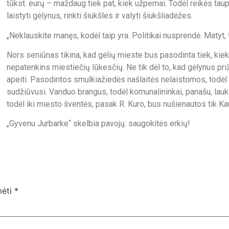
tūkst. eurų – maždaug tiek pat, kiek užpernai. Todėl reikės tau
laistyti gėlynus, rinkti šiukšles ir valyti šiukšliadėžes.
„Neklauskite manęs, kodėl taip yra. Politikai nusprendė. Matyt, 
Nors seniūnas tikina, kad gėlių mieste bus pasodinta tiek, kiek
nepatenkins miestiečių lūkesčių. Ne tik dėl to, kad gėlynus pri
apeiti. Pasodintos smulkiažiedės našlaitės nelaistomos, todėl b
sudžiūvusi. Vanduo brangus, todėl komunalininkai, panašu, laukė l
todėl iki miesto šventės, pasak R. Kuro, bus nušienautos tik K
„Gyvenu Jurbarke“ skelbia pavojų: saugokitės erkių!
mėti
*