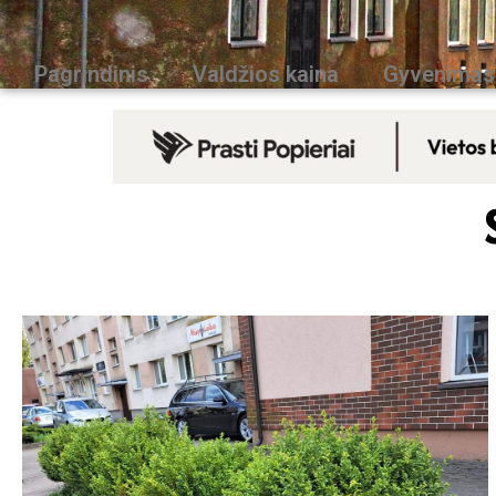
Pagrindinis
Valdžios kaina
Gyvenimas