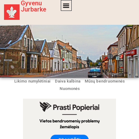
Gyvenu
Jurbarke
Pagrindinis
Valdžios kaina
Gyvenimas prie Nemuno
Likimo numylėtiniai
Daiva kalbina
Mūsų bendruomenės
Nuomonės