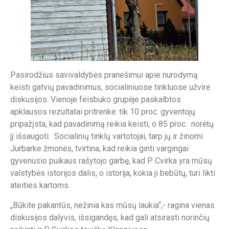
Pasirodžius savivaldybės pranešimui apie nurodymą
keisti gatvių pavadinimus, socialiniuose tinkluose užvirė
diskusijos. Vienoje feisbuko grupėje paskalbtos
apklausos rezultatai pritrenkė: tik 10 proc. gyventojų
pripažįsta, kad pavadinimą reikia keisti, o 85 proc. norėtų
jį išsaugoti. Socialinių tinklų vartotojai, tarp jų ir žinomi
Jurbarke žmonės, tvirtina, kad reikia ginti vargingai
gyvenusio puikaus rašytojo garbę, kad P. Cvirka yra mūsų
valstybės istorijos dalis, o istorija, kokia ji bebūtų, turi likti
ateities kartoms.
„Būkite pakantūs, nežinia kas mūsų laukia“,- ragina vienas
diskusijos dalyvis, išsigandęs, kad gali atsirasti norinčių