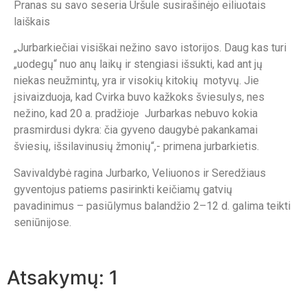
Pranas su savo seseria Uršule susirašinėjo eiliuotais
laiškais
„Jurbarkiečiai visiškai nežino savo istorijos. Daug kas turi
„uodegų“ nuo anų laikų ir stengiasi išsukti, kad ant jų
niekas neužmintų, yra ir visokių kitokių motyvų. Jie
įsivaizduoja, kad Cvirka buvo kažkoks šviesulys, nes
nežino, kad 20 a. pradžioje Jurbarkas nebuvo kokia
prasmirdusi dykra: čia gyveno daugybė pakankamai
šviesių, išsilavinusių žmonių“,- primena jurbarkietis.
Savivaldybė ragina Jurbarko, Veliuonos ir Seredžiaus
gyventojus patiems pasirinkti keičiamų gatvių
pavadinimus – pasiūlymus balandžio 2–12 d. galima teikti
seniūnijose.
Atsakymų: 1