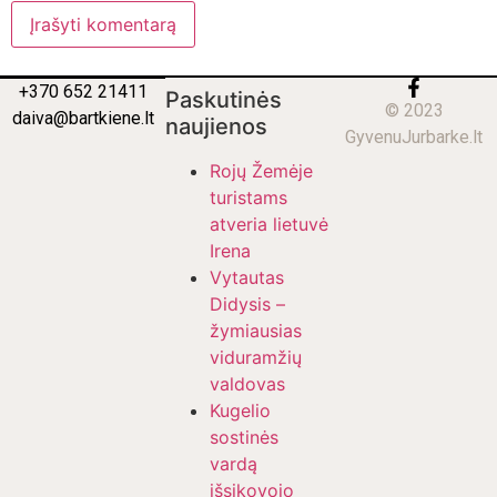
+370 652 21411
Paskutinės
© 2023
daiva@bartkiene.lt
naujienos
GyvenuJurbarke.lt
Rojų Žemėje
turistams
atveria lietuvė
Irena
Vytautas
Didysis –
žymiausias
viduramžių
valdovas
Kugelio
sostinės
vardą
išsikovojo