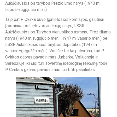
Aukščiausiosios tarybos Prezidiumo narys (1940 m.
liepos–rugpjūčio mėn.).
Taip pat P. Cvirka buvo Įgaliotosios komisijos, galutinai
įforminusios Lietuvos aneksiją narys, LSSR
Aukščiausiosios Tarybos vienuolikos asmenų Prezidiumo
narys (1940 m. rugpjūčio mėn.–1947 m. vasario mėn.) bei
LSSR Aukščiausiosios tarybos deputatas (1947 m.
vasario–gegužės mėn.). Visi šie faktai patvirtina, kad P.
Cvirkos gatvės pavadinimas Jurbarke, Veliuonoje ir
Seredžiuje iki šiol turi sovietinę ideologinę reikšmę, todėl
P. Cvirkos gatvės pavadinimas turi būti pašalintas.