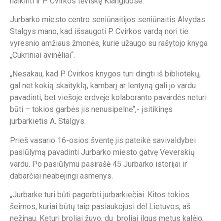
naikinti ir P. Cvirkos tėviškę Klangiuose.
Jurbarko miesto centro seniūnaitijos seniūnaitis Alvydas
Stalgys mano, kad išsaugoti P. Cvirkos vardą nori tie
vyresnio amžiaus žmonės, kurie užaugo su rašytojo knyga
„Cukriniai avinėliai“.
„Nesakau, kad P. Cvirkos knygos turi dingti iš bibliotekų,
gal net kokią skaityklą, kambarį ar lentyną gali jo vardu
pavadinti, bet viešoje erdvėje kolaboranto pavardės neturi
būti – tokios garbės jis nenusipelnė“,- įsitikinęs
jurbarkietis A. Stalgys.
Prieš vasario 16-osios šventę jis pateikė savivaldybei
pasiūlymą pavadinti Jurbarko miesto gatvę Veverskių
vardu. Po pasiūlymu pasirašė 45 Jurbarko istorijai ir
dabarčiai neabejingi asmenys.
„Jurbarke turi būti pagerbti jurbarkiečiai. Kitos tokios
šeimos, kuriai būtų taip pasiaukojusi dėl Lietuvos, aš
nežinau. Keturi broliai žuvo, du broliai ilgus metus kalėjo,