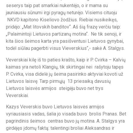
seserys taip pat smarkiai nukentėjo, o ir mama su
jauniausiu sūnumi irgi pyragų neturėjo. Visiems cituoju
NKVD kapitono Kiseliovo žodžius. Riebiai nusikeikęs,
pridėjo: „Mat litovskih banditov“. Aš šią frazę verčiu taip:
„Palaimintoji Lietuvos partizanų motina“. Ne tik senoji, ir
kita šios šeimos karta yra pasišventusi Lietuvos gynybai,
todėl siūlau pagerbti visus Vieverskius“,- sakė A. Stalgys.
Veverskiai kilę iš to paties krašto, kaip ir P. Cvirka – Kalvių
kaimas yra netoli Klangių, tik skirtingai nei rašytoju tapęs
P. Cvirka, visa didelė jų šeima pasirinko aktyviai kovoti už
Lietuvos laisvę. Tarp pirmųjų 13 priesaiką davusių
Lietuvos laisvės armijos steigėju buvo net trys
Veverskiai.
Kazys Veverskis buvo Lietuvos laisvės armijos
vyriausiasis vadas, šalia jo visada buvo brolis Pranas. Bet
pagrindinis šeimos centras buvo jų motina. A. Stalgys yra
girdėjęs įdomų faktą: talentingi broliai Aleksandras ir