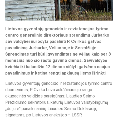
Lietuvos gyventojų genocido ir rezistencijos tyrimo
centro generalinio direktoriaus sprendimu Jurbarko
savivaldybei nurodyta pašalinti P. Cvirkos gatvės
pavadinimą Jurbarke, Veliuonoje ir Seredžiuje.
Sprendimas turi būti įgyvendintas ne vėliau kaip per 3
mėnesius nuo šio rašto gavimo dienos. Savivaldybė
kviečia iki balandžio 12 dienos siūlyti gatvėms naujus
pavadinimus ir ketina rengti apklausą jiems išrinkti
.
Lietuvos gyventojų genocido ir rezistencijos tyrimo centro
duomenimis, P. Cvirka buvo aukščiausiojo rango
okupacinės valdžios pareigūnas: Liaudies Seimo
Prezidiumo sekretorius, keturių Lietuvos valstybingumą
,,de jure“ panaikinančių Liaudies Seimo Deklaracijų
signataras, po Lietuvos aneksijos – LSSR